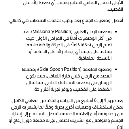
الأولى لضمان التعافي السليم وتجنب أي ضغط زائد على
القضيب.
أفضل وضعيات الجماع بعد تركيب دعامات الانتصاب هي كالتالي:
وضعية الرجل العلوي (Missionary Position): تعد
من أكثر الوضعيات أمانًا في المراحل الأولى حيث
تمنح الرجل تحكمًا كاملاً في الحركة والضغط، مما
يساعد على تجنب أي إجهاد زائد على الدعامة أو
الأنسجة المتعافية.
وضعية الملعقة (Side-Spoon Position): يفضلها
العديد من الرجال خلال فترة التعافي، حيث يكون
الزوجان في وضعية الاستلقاء الجانبي، مما يقلل
الضغط على القضيب ويوفر تجربة أكثر راحة.
بعد مرور 4 إلى 6 أسابيع من الجراحة والتأكد من التعافي الكامل،
يمكن استكشاف وضعيات أخرى بحرية وفقًا لما يشعر به الرجل
من راحة وثقة أثناء العلاقة الحميمة، يُفضل الاستماع إلى إشارات
الجسم والتواصل مع الشريك لضمان تجربة ممتعة دون إزعاج أو
توتر.