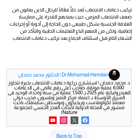
تركيب دعامات الانتصاب يُعد حلًّا فعّالًا للرجال الذين يعانون من
ضعف الانتصاب المزمن، حيث يمنحهم القدرة على ممارسة
العلاقة الجنسية بشكل طبيعي دون الحاجة إلى أدوية أو إجراءات
إضافية، ولكن من المهم اتباع التعليمات الطبية والتأكد من
الشفاء التام قبل استئناف الجماع بعد تركيب دعامات الانتصاب
Dr Mohamad Hamdan | الدكتور محمد حمدان
د. محمد حمدان | استشاري زراعة دعامات الانتصاب بخبرة تتجاوز
6,000 عملية موثقة، صاحب أعلى رقم عالمي في الدعامات
الهيدروليكية عام 2025 بـ 1,500 عملية في سنة واحدة، الوحيد في
الشرق الأوسط بـ اعتماد مركز التميز ويلسون، مدرب دولي
معتمد لكولوبلاست وريجيكون وبوسطن ساينتفك، باحث
منشور في المجلة الدولية لأبحاث العجز الجنسي (مجموعة
Nature)
Back to Top