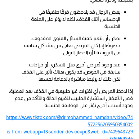
بعض الرجال قد يلاحظون فرقًا طفيفًا في
الإحساس أثناء القذف، لكنه لا يؤثر على المتعة
الجنسية.
يمكن أن تتغير كمية السائل المنوي المقذوف،
خصوصًا إذا كان المريض يعاني من مشاكل سابقة
في البروستاتا أو الجهاز البولي.
عند وجود أمراض أخرى مثل السكري أو جراحات
سابقة في الحوض، قد يكون هناك تأثير على القذف،
لكن ذلك لا يرتبط مباشرة بالدعامة نفسها.
إذا لاحظ المريض أي تغيّرات غير طبيعية في القذف بعد العملية،
فمن الأفضل استشارة الطبيب لتقييم الحالة والتأكد من عدم
وجود أسباب أخرى تؤثر على الوظيفة الجنسية.
https://www.tiktok.com/@dr.mohammed_hamdan/video/74
57225620595035400?
is_from_webapp=1&sender_device=pc&web_id=7409648729
026659846