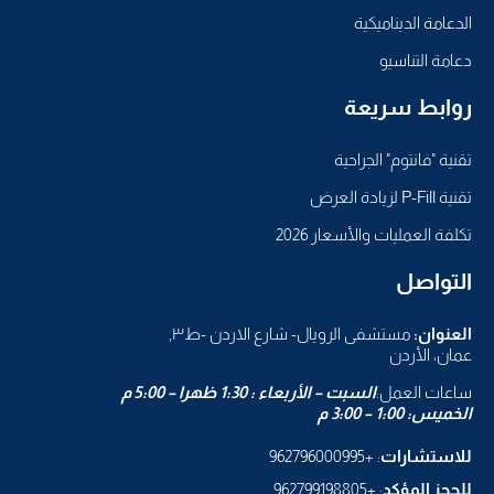
الدعامة الديناميكية
دعامة التناسيو
روابط سريعة
تقنية "فانتوم" الجراحية
تقنية P-Fill لزيادة العرض
تكلفة العمليات والأسعار 2026
التواصل
العنوان:
مستشفى الرويال- شارع الاردن -ط٣,
عمان، الأردن
ساعات العمل:
السبت – الأربعاء : 1:30 ظهرا – 5:00 م
الخميس: 1:00 – 3:00 م
للاستشارات
: +962796000995
للحجز المؤكد
: +962799198805