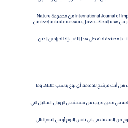
المنشورات العلمية توثق المنهجية نشر الدكتور حمدان بحثين محكّمين عام 2025: الأول في International Journal of Impotence Research من مجموعة Nature
The Journal of Sexual Medic من مجموعة Oxford University Press. الجراح الذي ينشر في هذه المجلات يعمل بمنهجية علمية مراجعة من
Boston Scientific اعتمدته Master Trainer في المنطقة. الشركات المصنعة لا تعطي هذا اللقب إلا للجراحين الذين
ر الفيديو من المنزل. في 20 دقيقة ستعرف هل أنت مرشح للدعامة، أي نوع يناسب حالتك، وما
إقامة في فندق قريب من مستشفى الرويال. التحاليل التي