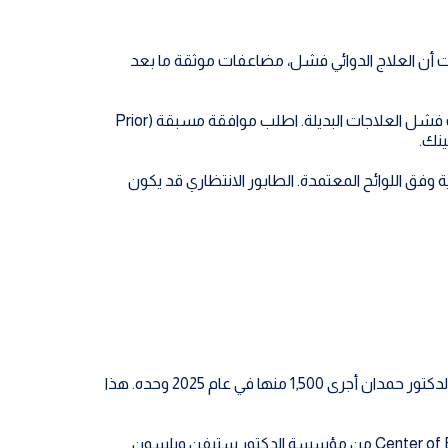
ن العلاج الدوائي فشل، مضاعفات موثقة ما بعد
راجع وثيقتك تحت بند جراحات المسالك البولية أو جراحات الذكورة. قدّم تقريراً طبياً تفصيلياً يثبت فشل العلاجات البديلة. اطلب موافقة مسبقة (Prior
 وفق اللوائح المعتمدة. الطابور الانتظاري قد يكون
العدد الفعلي يصعب المنافسة 6,000 عملية دعامة موثقة هي رقم يستغرق معظم الجراحين عقوداً لتحقيقه. الدكتور حمدان أجرى 1,500 منها في عام 2025 وحده. هذا
الاعتماد الدولي الوحيد في المنطقة مركزه هو المركز الوحيد في الشرق الأوسط الحاصل على اعتماد Center of Excellence من مؤسسة الدكتور ستيفن ويلسون