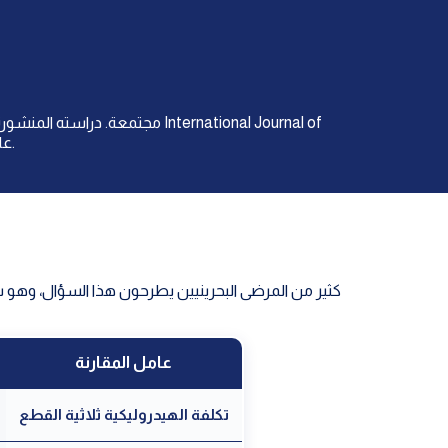
Impotence Research عام 2025 أثبتت أنه الأعلى حجمًا خارج الولايات المتحدة.
كثير من المرضى البحرينيين يطرحون هذا السؤال، وهو سؤا
عامل المقارنة
تكلفة الهيدروليكية ثلاثية القطع