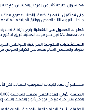
هذا سؤال يطرحه كثير من المرضى البحرينيين، والإجابة
متى قد تُقبل التغطية:
ضعف انتصاب عضوي موثق بتقار
جراحات البروستاتا أو الحوض، ووثائق تأمينية من فئة ذهب
خطوات الحصول على التغطية:
Authorization) قبل حجز موعد العملية. فريق الدكتور حمدان يوفر جميع الوثائق الطبية المطلوبة لطلب التعويض من شركة تأمينك.
ا
لمستشفيات الحكومية البحرينية:
للمواطنين البحرين
طويلاً، والتخصص المتاح يعتمد على الكوادر المتوفرة
نستطيع أن نعدد الإجابات التسويقية المعتادة، لكن ال
الحقيقة الأولى:
الحجم يعني خبرة مع كل نوع من أنواع التعقيد: التليف، إعا
الحقيقة الثانية: