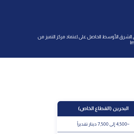
على اعتماد مركز التميز من Wilson وColoplast وRigicon وBoston Scientific مجتمعة. دراسته المنشورة في International Journal of
البحرين (القطاع الخاص)
~4,500 إلى 7,500 دينار تقديراً