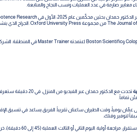
يفاء معايير صارمة في عدد العمليات ونسب النجاح والمتابعة.
(PubMed ID: 41917317)، والثاني في ine
تدريب الأطباء الآخرين Rigicon وColoplast و
ة
تحدث مع الدكتور حمدان عب
ن تماماً.
 عمّان يومياً، وقت الطيران ساعتان تقريباً. الفريق يساعد في تنسيق ال
قاً لتوفير وقتك.
 الثاني أو الثالث: العملية (45 إلى 60 دقيقة)، خروج من المستشفى في نفس اليوم أو في اليوم التالي.