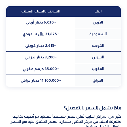
البلد
التقريب بالعملة المحلية
الأردن
~6,030 دينار أردني
السعودية
~31,875 ريال سعودي
الكويت
~2,615 دينار كويتي
البحرين
~3,200 دينار بحريني
المغرب
~85,000 درهم مغربي
العراق
~11,100,000 دينار عراقي
ماذا يشمل السعر بالتفصيل؟
كثير من المراكز الطبية تُعلن سعراً منخفضاً للعملية ثم تُضيف تكاليف
متفرقة لاحقاً. في مركز الدكتور حمدان، السعر المتفق عليه هو السعر
النهائي الكامل ويشمل: