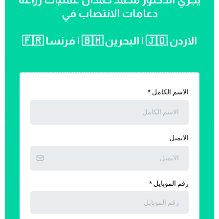
دعامات الانتصاب في
الاردن 🇯🇴 | البحرين 🇧🇭 | فرنسا 🇫🇷
الاسم الكامل
*
الايميل
رقم الموبايل
*