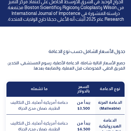
الجراح الوحيد في الشرق الأوسط الحاصل على اعتماد مركز التميز
من Wilson وColoplast وRigicon وBoston Scientific مجتمعة.
دراسته المنشورة في International Journal of Impotence
Research عام 2025 أثبتت أنه الأعلى حجمًا خارج الولايات المتحدة.
جدول الأسعار الشامل حسب نوع الدعامة
جميع الأسعار التالية شاملة: الدعامة الأصلية، رسوم المستشفى، التخدير،
الفريق الطبي، الفحوصات قبل العملية، والمتابعة بعدها.
السعر
نوع الدعامة
ما تشمله
بالدولار
الدعامة المرنة
يبدأ من
دعامة أمريكية أصلية، كل التكاليف
(Malleable)
3,500$
الطبية، ضمان مدى الحياة
الدعامة
يبدأ من
دعامة أمريكية أصلية، كل التكاليف
الهيدروليكية
6,500$
الطبية، ضمان مدى الحياة