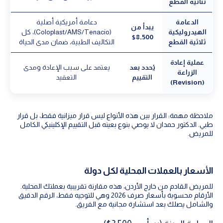
ثنائية القطع
الدعامة
دعامة أمريكية أصلية
يبدأ من
الهيدروليكية
(Coloplast/AMS/Tenacio)، كل
8,500$
ثلاثية القطع
التكاليف الطبية، ضمان مدى الحياة
عملية إعادة
يُحدد بعد
يعتمد على سبب الإعادة ومدى
الزراعة
التقييم
التعقيد
(Revision)
ملاحظة مهمة: القرار بين هذه الأنواع ليس قرار ميزانية فقط، بل قرار
طبي. الدكتور حمدان لا يوصي بنوع بعينه قبل التقييم الإكلينيكي الكامل
للمريض.
الأسعار بالعملات المحلية لكل دولة
للمريض القادم من خارج الأردن، هذه مقارنة تقريبية بعملتك المحلية.
الأرقام محسوبة بأسعار صرف 2026 وهي للتوجيه فقط، الرقم الدقيق
والشامل يصلك بعد استشارة مجانية مع الفريق.