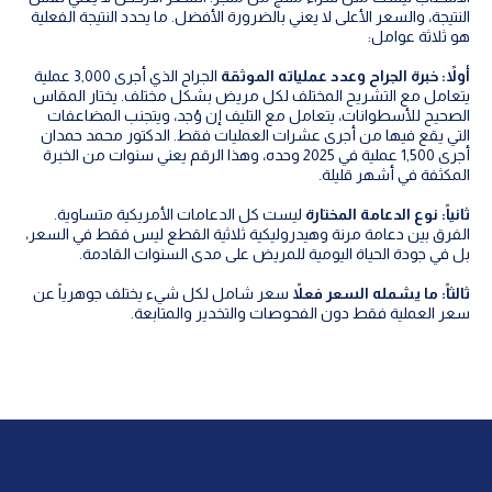
النتيجة، والسعر الأعلى لا يعني بالضرورة الأفضل. ما يحدد النتيجة الفعلية
هو ثلاثة عوامل:
أولاً: خبرة الجراح وعدد عملياته الموثقة
الجراح الذي أجرى 3,000 عملية
يتعامل مع التشريح المختلف لكل مريض بشكل مختلف. يختار المقاس
الصحيح للأسطوانات، يتعامل مع التليف إن وُجد، ويتجنب المضاعفات
التي يقع فيها من أجرى عشرات العمليات فقط. الدكتور محمد حمدان
أجرى 1,500 عملية في 2025 وحده، وهذا الرقم يعني سنوات من الخبرة
المكثفة في أشهر قليلة.
ثانياً: نوع الدعامة المختارة
ليست كل الدعامات الأمريكية متساوية.
الفرق بين دعامة مرنة وهيدروليكية ثلاثية القطع ليس فقط في السعر،
بل في جودة الحياة اليومية للمريض على مدى السنوات القادمة.
ثالثاً: ما يشمله السعر فعلاً
سعر شامل لكل شيء يختلف جوهرياً عن
سعر العملية فقط دون الفحوصات والتخدير والمتابعة.