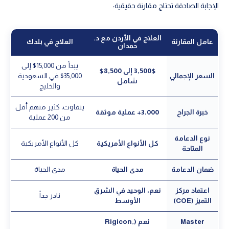
الإجابة الصادقة تحتاج مقارنة حقيقية:
العلاج في الأردن مع د.
عامل المقارنة
العلاج في بلدك
حمدان
يبدأ من 15,000$ إلى
3,500$ إلى 8,500$
السعر الإجمالي
35,000$ في السعودية
شامل
والخليج
يتفاوت، كثير منهم أقل
خبرة الجراح
3,000+ عملية موثقة
من 200 عملية
نوع الدعامة
كل الأنواع الأمريكية
كل الأنواع الأمريكية
المتاحة
ضمان الدعامة
مدى الحياة
مدى الحياة
اعتماد مركز
نعم، الوحيد في الشرق
نادر جداً
التميز (COE)
الأوسط
Master
نعم (Rigicon,