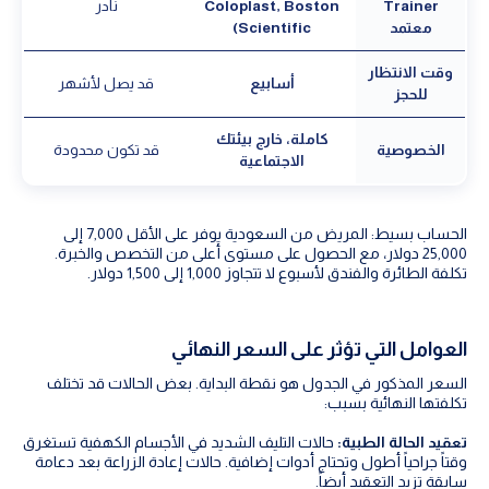
Trainer
Coloplast, Boston
نادر
معتمد
Scientific)
وقت الانتظار
أسابيع
قد يصل لأشهر
للحجز
كاملة، خارج بيئتك
الخصوصية
قد تكون محدودة
الاجتماعية
الحساب بسيط: المريض من السعودية يوفر على الأقل 7,000 إلى
25,000 دولار، مع الحصول على مستوى أعلى من التخصص والخبرة.
تكلفة الطائرة والفندق لأسبوع لا تتجاوز 1,000 إلى 1,500 دولار.
العوامل التي تؤثر على السعر النهائي
السعر المذكور في الجدول هو نقطة البداية. بعض الحالات قد تختلف
تكلفتها النهائية بسبب:
تعقيد الحالة الطبية:
حالات التليف الشديد في الأجسام الكهفية تستغرق
وقتاً جراحياً أطول وتحتاج أدوات إضافية. حالات إعادة الزراعة بعد دعامة
سابقة تزيد التعقيد أيضاً.