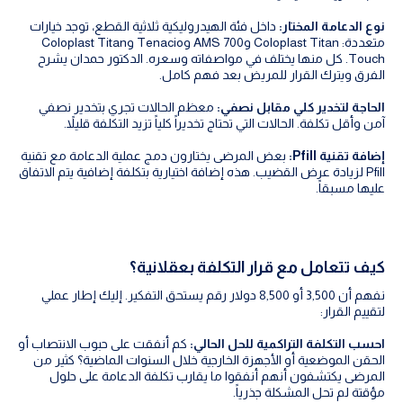
نوع الدعامة المختار:
داخل فئة الهيدروليكية ثلاثية القطع، توجد خيارات
متعددة: Coloplast Titan وAMS 700 وTenacio وColoplast Titan
Touch. كل منها يختلف في مواصفاته وسعره. الدكتور حمدان يشرح
الفرق ويترك القرار للمريض بعد فهم كامل.
الحاجة لتخدير كلي مقابل نصفي:
معظم الحالات تجري بتخدير نصفي
آمن وأقل تكلفة. الحالات التي تحتاج تخديراً كلياً تزيد التكلفة قليلاً.
إضافة تقنية Pfill:
بعض المرضى يختارون دمج عملية الدعامة مع تقنية
Pfill لزيادة عرض القضيب. هذه إضافة اختيارية بتكلفة إضافية يتم الاتفاق
عليها مسبقاً.
كيف تتعامل مع قرار التكلفة بعقلانية؟
نفهم أن 3,500 أو 8,500 دولار رقم يستحق التفكير. إليك إطار عملي
لتقييم القرار:
احسب التكلفة التراكمية للحل الحالي:
كم أنفقت على حبوب الانتصاب أو
الحقن الموضعية أو الأجهزة الخارجية خلال السنوات الماضية؟ كثير من
المرضى يكتشفون أنهم أنفقوا ما يقارب تكلفة الدعامة على حلول
مؤقتة لم تحل المشكلة جذرياً.