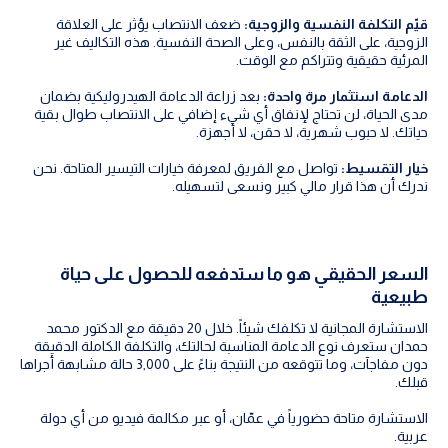
قيّم التكلفة النفسية والزوجية:
ضعف الانتصاب يؤثر على العلاقة
الزوجية، على الثقة بالنفس، وعلى الصحة النفسية. هذه التكاليف غير
المرئية حقيقية وتتراكم مع الوقت.
الدعامة استثمار مرة واحدة:
بعد زراعة الدعامة الهيدروليكية بضمان
مدى الحياة، لن تحتاج لإنفاق أي شيء إضافي على الانتصاب طوال بقية
حياتك. لا حبوب شهرية، لا حقن، لا أجهزة.
خيار التقسيط:
تواصل مع الفريق لمعرفة خيارات التيسير المتاحة. نحن
ندرك أن هذا قرار مالي كبير ونسعى لتسهيله.
السعر الحقيقي هو ما ستدفعه للحصول على حياة
طبيعية
الاستشارة المجانية لا تكلفك شيئاً. خلال 20 دقيقة مع الدكتور محمد
حمدان ستعرف نوع الدعامة المناسبة لحالتك، والتكلفة الكاملة الدقيقة
دون مفاجآت، وما تتوقعه من النتيجة بناءً على 3,000 حالة مشابهة أجراها
قبلك.
الاستشارة متاحة حضورياً في عمّان، أو عبر مكالمة فيديو من أي دولة
عربية.