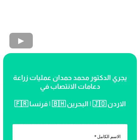
يجري الدكتور محمد حمدان عمليات زراعة
دعامات الانتصاب في
الاردن 🇯🇴 | البحرين 🇧🇭 | فرنسا 🇫🇷
الاسم الكامل
*