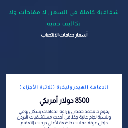
شفافية كاملة في السعر, لا مفاجآت ولا
تكاليف خفية
أسعار دعامات الانتصاب
الدعامة الهيدروليكية (ثلاثية الأجزاء )
8500 دولار أمريكي
يقوم د. محمد حمدان بزراعة الدعامات بشكل يومي
وبنسبة نجاح عالية جدُا, في أحدث مستشفيات الاْردن
داخل غرفة عمليات خاضعة لأعلى درجات التعقيم