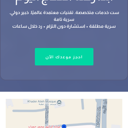
ست خدمات متخصصة. تقنيات معتمدة عالميًا. خبير دولي.
سرية تامة
سرية مطلقة • استشارة دون التزام • رد خلال ساعات
احجز موعدك الآن