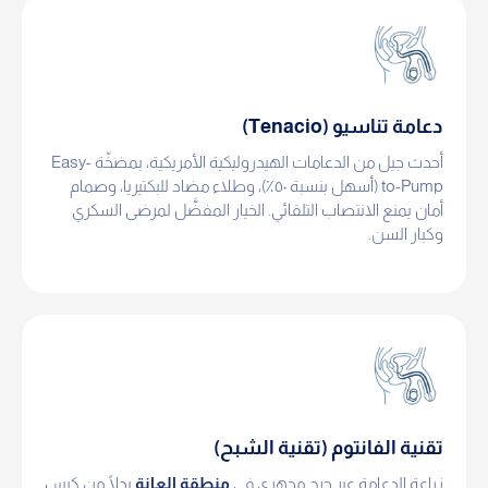
دعامة تناسيو (Tenacio)
أحدث جيل من الدعامات الهيدروليكية الأمريكية، بمضخّة Easy-
to-Pump (أسهل بنسبة ٥٠٪)، وطلاء مضاد للبكتيريا، وصمام
أمان يمنع الانتصاب التلقائي. الخيار المفضَّل لمرضى السكري
وكبار السن.
تقنية الفانتوم (تقنية الشبح)
زراعة الدعامة عبر جرح مجهري في
منطقة العانة
بدلًا من كيس