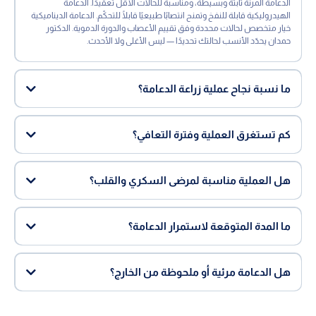
الدعامة المرنة ثابتة وبسيطة، ومناسبة للحالات الأقل تعقيدًا. الدعامة
الهيدروليكية قابلة للنفخ وتمنح انتصابًا طبيعيًا قابلًا للتحكّم. الدعامة الديناميكية
خيار متخصص لحالات محددة وفق تقييم الأعصاب والدورة الدموية. الدكتور
حمدان يحدّد الأنسب لحالتك تحديدًا — ليس الأغلى ولا الأحدث.
ما نسبة نجاح عملية زراعة الدعامة؟
كم تستغرق العملية وفترة التعافي؟
هل العملية مناسبة لمرضى السكري والقلب؟
ما المدة المتوقعة لاستمرار الدعامة؟
هل الدعامة مرئية أو ملحوظة من الخارج؟