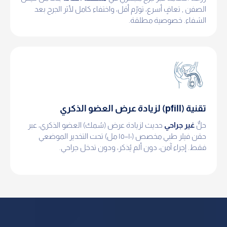
الصفن , تعافٍ أسرع، تورّم أقل، واختفاء كامل لأثر الجرح بعد
الشفاء. خصوصية مطلقة.
تقنية (pfill) لزيادة عرض العضو الذكري
حلٌّ
غير جراحي
حديث لزيادة عرض (سُمك) العضو الذكري، عبر
حقن فيلر طبي مخصص (١٠–١٥ مل) تحت التخدير الموضعي
فقط. إجراء آمن، دون ألم يُذكر، ودون تدخل جراحي.