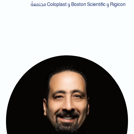
Rigicon و Boston Scientific و Coloplast مجتمعةً