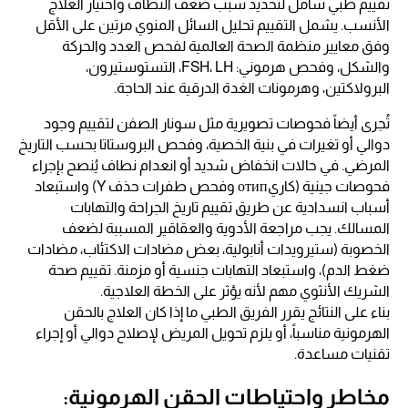
تقييم طبي شامل لتحديد سبب ضعف النطاف واختيار العلاج
الأنسب. يشمل التقييم تحليل السائل المنوي مرتين على الأقل
وفق معايير منظمة الصحة العالمية لفحص العدد والحركة
والشكل، وفحص هرموني: FSH، LH، التستوستيرون،
البرولاكتين، وهرمونات الغدة الدرقية عند الحاجة.
تُجرى أيضاً فحوصات تصويرية مثل سونار الصفن لتقييم وجود
دوالي أو تغيرات في بنية الخصية، وفحص البروستاتا بحسب التاريخ
المرضي. في حالات انخفاض شديد أو انعدام نطاف يُنصح بإجراء
فحوصات جينية (كاريотип وفحص طفرات حذف Y) واستبعاد
أسباب انسدادية عن طريق تقييم تاريخ الجراحة والتهابات
المسالك. يجب مراجعة الأدوية والعقاقير المسببة لضعف
الخصوبة (ستيرويدات أنابولية، بعض مضادات الاكتئاب، مضادات
ضغط الدم)، واستبعاد التهابات جنسية أو مزمنة. تقييم صحة
الشريك الأنثوي مهم لأنه يؤثر على الخطة العلاجية.
بناء على النتائج يقرر الفريق الطبي ما إذا كان العلاج بالحقن
الهرمونية مناسباً، أو يلزم تحويل المريض لإصلاح دوالي أو إجراء
تقنيات مساعدة.
مخاطر واحتياطات الحقن الهرمونية: