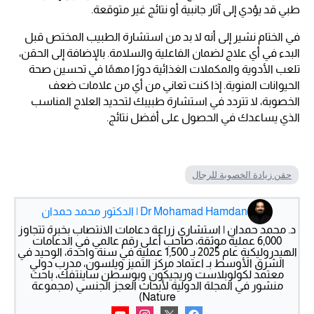
طبي قد يؤدي إلى آثار جانبية أو نتائج غير متوقعة.
في الختام نشير إلى أنه لا بد من استشارة الطبيب المختص قبل
البدء في أي علاج لضمان الفاعلية والسلامة. بالإضافة إلى الحقن،
تلعب الأدوية والمكملات الغذائية دورًا مهمًا في تحسين صحة
الحيوانات المنوية. إذا كنت تعاني من أي من علامات ضعف
الخصوبة، لا تتردد في استشارة طبيبك لتحديد العلاج المناسب
الذي يساعدك في الحصول على أفضل نتائج.
حقن زيادة الخصوبة للرجال
Dr Mohamad Hamdan | الدكتور محمد حمدان
د. محمد حمدان | استشاري زراعة دعامات الانتصاب بخبرة تتجاوز
6,000 عملية موثقة، صاحب أعلى رقم عالمي في الدعامات
الهيدروليكية عام 2025 بـ 1,500 عملية في سنة واحدة، الوحيد في
الشرق الأوسط بـ اعتماد مركز التميز ويلسون، مدرب دولي
معتمد لكولوبلاست وريجيكون وبوسطن ساينتفك، باحث
منشور في المجلة الدولية لأبحاث العجز الجنسي (مجموعة
Nature)