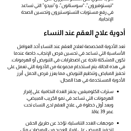
“تيستوفيرون”، “سوستانون”، و”نبيدو” التي تساعد
في رفع مستويات التستوستيرون وتحسين الصحة
الإنجابية.
أدوية علاج العقم عند النساء
تعد الأدوية المخصصة لعلاج العقم عند النساء أحد العوامل
الأساسية التي تساعد في تحسين فرص الإنجاب، خاصة عندما
تكون المشكلة ناتجة عن اضطرابات في التبويض أو الهرمونات.
في هذه الحالة، يتم استخدام مجموعة من الأدوية التي تعمل على
تحفيز المبايض وتنظيم التبويض، مما يعزز فرص الحمل. أبرز
الأدوية المستخدمة في هذا المجال:
سترات الكلوميفين: يحفز الغدة النخامية على إفراز
الهرمونات التي تساعد في نمو الجُريب المبيضي،
ويعد أول خطوة في علاج العقم لدى النساء تحت
عمر 39 عامًا.
موجهات الغدد التناسلية: تؤخذ عن طريق الحقن
لتحفيز المبيض على إفراز العديد من البويضات، مثل