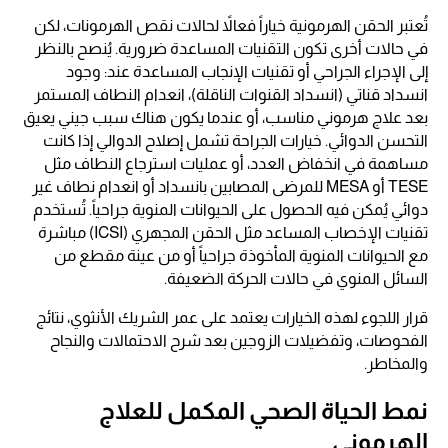
تُعتبر الحقن الهرمونية خياراً فعالاً لحالات نقص الهرمونات، لكن
في حالات أخرى تكون التقنيات المساعدة ضرورية. يُنصح بالنظر
إلى الإجراء الجراحي أو تقنيات الإنجاب المساعدة عند: وجود
انسداد قناتي (انسداد القنوات الناقلة)، انعدام النطاف المستمر
بعد علاج هرموني مناسب، أو عندما يكون هناك سبب جيني يعيق
التحسن الدوائي. خيارات الجراحة تشمل إصلاح الدوالي إذا كانت
مساهمة في انخفاض العدد، أو عمليات استرجاع النطاف مثل
TESE أو MESA للمرضى المصابين بانسداد أو انعدام نطاف غير
دوائي يُمكن فيه الحصول على الحيوانات المنوية جراحياً. تُستخدم
تقنيات الإخصاب المساعد مثل الحقن المجهري (ICSI) مباشرة
مع الحيوانات المنوية المأخوذة جراحياً أو من عينة مقطع من
السائل المنوي في حالات الحركة الضعيفة.
قرار اللجوء لهذه الخيارات يعتمد على عمر الشريك الأنثوي، نتائج
الفحوصات، وتفضيلات الزوجين بعد شرح الاحتمالات والنجاح
والمخاطر.
نمط الحياة الصحي المكمل للعلاج
الهرموني