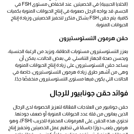
(الخلايا الحبيبية) في الخصيتين. عند انخفاض مستوى FSH في
الجسم، قد يواجه الرجل صعوبة في إنتاج الحيوانات المنوية بكميات
كافية. يتم حقن FSH بشكل متكرر لتحفيز الخصيتين وزيادة إنتاج
الحيوانات المنوية.
حقن هرمون التستوستيرون
يعزز التستوستيرون مستويات الطاقة، ويزيد من الرغبة الجنسية،
ويحسن صحة الجهاز التناسلي. في بعض الحالات، يمكن أن
يساعد حقن التستوستيرون على زيادة إنتاج الحيوانات المنوية
وهى من أشهر طرق زيادة هرمون التستوستيرون، خاصة في
الحالات التي يكون فيها مستوى التستوستيرون منخفضًا جدًا.
فوائد حقن جونابيور للرجال
حقن جونابيور من العلاجات الفعّالة لتعزيز الخصوبة لدى الرجال
الذين يعانون من قلة عدد الحيوانات المنوية أو ضعف جودتها.
تحتوي هذه الحقن على الهرمونات المحفزة للجريب (FSH)، وهو
هرمون يلعب دورًا حاسمًا في تنظيم عمل الخصيتين وتحفيز إنتاج