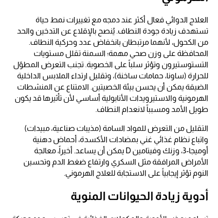
العلاج الدوائي فعال أكثر عند دمجه مع تغييرات نمط حياة
تستهدف زيادة جودة النطاف. يُنصح بالإقلاع عن التدخين والحد
من الكحول، لأنهما مرتبطان بانخفاض عدد وحركية النطاف.
المحافظة على وزن صحي مهمة؛ السمنة تقلل مستويات
التستوستيرون وتؤثر سلباً على الخصوبة. تجنب التعرض المطوّل
للحرارة (ساونا، حمامات ساخنة)، وتقليل ارتداء الملابس الداخلية
الضيقة يمكن أن يحسن بيئة الخصيتين. الامتناع عن المنشطات
الهرمونية والاستيرويدات الأنابولية أساسي لأن تأثيرها قد يكون
طويل الأمد ومسبباً لانعدام النطاف.
التقليل من التعرض للمواد السامة (مذيبات صناعية، مبيدات)
واتباع نظام غذائي غني بمضادات الأكسدة، أحماض دهنية
أوميجا-3، وزنك وفيتامين D يمكن أن يساعد. أخيراً، معالجة
الأمراض المرافقة مثل السكري وارتفاع ضغط الدم وتحسين
النوم تؤثر إيجابياً على الاستجابة للعلاج الهرموني.
أدوية زيادة الحيوانات المنوية