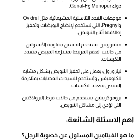
دواء Menopur وGonal-F.
موجهات الغدد التناسلية المشيمائية: مثل Ovidrel
وPregnyl، التي تستخدم لإنضاج البويضات وتحفيز
إطلاقها أثناء التبويض.
ميتفورمين: يستخدم لتحسين مقاومة الأنسولين
في حالات العقم المرتبط بمتلازمة المبيض متعدد
التكيسات.
ليتروزول: يعمل على تحفيز التبويض بشكل مشابه
للكلوميفين ويُستخدم للسيدات المصابات بمتلازمة
المبيض متعدد التكيسات.
بروموكريبتين: يستخدم في حالات فرط البرولاكتين
التي تؤدي إلى مشاكل التبويض.
اهم الاسئلة الشائعة:
ما هو الفيتامين المسئول عن خصوبة الرجل؟