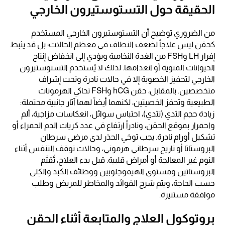
الحقيقة حول التستوستيرون الخارجي
من الضروري توضيح أن التستوستيرون الخارجي المستخدم
كحقن ليس علاجاً لضعف النطاف في معظم الحالات؛ بل قد يثبط
إفراز LH وFSH من الغدة النخامية ويؤدي إلى انخفاض إنتاج
الحيوانات المنوية أو انعدامها. لذلك لا يُستخدم التستوستيرون
الخارجي لتحفيز الخصوبة إلا في حالات نادرة وتحت إشراف
متخصصين. بالمقابل، حقن hCG وFSH تحاكي الهرمونات
الطبيعية وتحفز الخصيتين، لكنهما أيضاً لهما آثار جانبية محتملة:
زيادة حجم الثدي (تثدي)، احتباس سوائل، انعكاسات مزاجية، ألم
واحمرار بموقع الحقن، ونادراً ارتفاع في عدد كريات الدم الحمراء أو
تشكيل أورام نادرة. يجب توخي الحذر لدى مرضى سرطان
البروستاتا أو تاريخ سرطاني هرموني، وحالات توقف التنفس أثناء
النوم غير المعالجة أو أمراض قلبية. قبل بدء العلاج، تُقيَّم
البروستاتين ومستوى الهيموجلوبين ووظائف الكبد والكِلى
حسب الحاجة، ويتم شرح الفوائد والمخاطر للمريض وطلب
موافقة مستنيرة.
بروتوكول العلاج والمتابعة أثناء الحقن