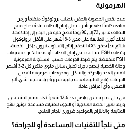
الهرمونية
علاج نقص الخصوبة بالحقن يتطلب بروتوكولاً منظماً وزمن
متابعة كافياً لظهور تأثيرات على إنتاج النطاف. عادةً يحتاج منتج
النطاف ما بين 72 إلى 90 يوماً لنضج خلية من البدءِ إلى إطلاقها،
لذلك تُجرى المتابعة على مدى 3-6 أشهر على الأقل. بروتوكول
شائع يبدأ بحقن hCG لتحفيز إنتاج التستوستيرون داخل الخصية،
ويُضاف FSH عند العجز في إنتاج النطاف أو عندما تكون مستويات
FSH منخفضة. يتم ضبط الجرعات حسب الاستجابة الهرمونية
وحالة الخصية. يُنصح بإجراء تحليل سائل منوي متكرر كل 2-3 أشهر
لتقييم العدد والحركة والشكل، وفحوصات هرمونية لتعديل
الجرعات. يُتابع الطبيبعلامات جانبية سريرياً: زيادة حجم الثدي، ألم
الصفن، وأي أعراض عامة.
في حال عدم تحسن واضح بعد 6-12 شهراً، يُعاد تقييم التشخيص
وربما تغيير الخطة العلاجية أو اللجوء لتقنيات مساعدة. توثيق نتائج
المتابعة والالتزام بالمواعيد ضروري لنجاح العلاج.
متى نلجأ للتقنيات المساعدة أو للجراحة؟