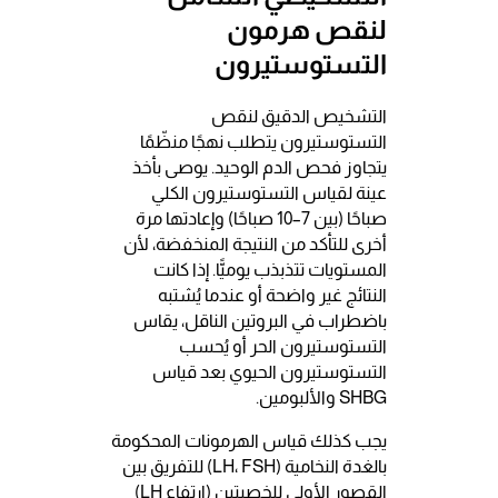
لنقص هرمون
التستوستيرون
التشخيص الدقيق لنقص
التستوستيرون يتطلب نهجًا منظّمًا
يتجاوز فحص الدم الوحيد. يوصى بأخذ
عينة لقياس التستوستيرون الكلي
صباحًا (بين 7–10 صباحًا) وإعادتها مرة
أخرى للتأكد من النتيجة المنخفضة، لأن
المستويات تتذبذب يوميًّا. إذا كانت
النتائج غير واضحة أو عندما يُشتبه
باضطراب في البروتين الناقل، يقاس
التستوستيرون الحر أو يُحسب
التستوستيرون الحيوي بعد قياس
SHBG والألبومين.
يجب كذلك قياس الهرمونات المحكومة
بالغدة النخامية (LH، FSH) للتفريق بين
القصور الأولي للخصيتين (ارتفاع LH)