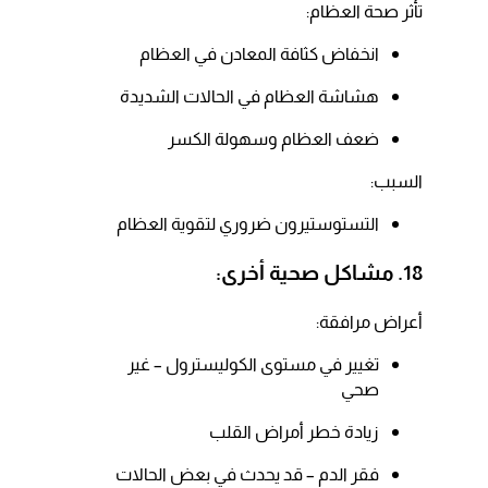
تأثر صحة العظام:​
انخفاض كثافة المعادن في العظام​
هشاشة العظام في الحالات الشديدة​
ضعف العظام وسهولة الكسر​
السبب:​
التستوستيرون ضروري لتقوية العظام​
18. مشاكل صحية أخرى:
أعراض مرافقة:​
تغيير في مستوى الكوليسترول – غير
صحي​
زيادة خطر أمراض القلب​
فقر الدم – قد يحدث في بعض الحالات​