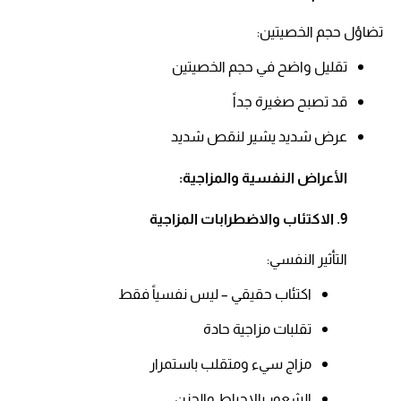
تضاؤل حجم الخصيتين:​
تقليل واضح في حجم الخصيتين​
قد تصبح صغيرة جداً​
عرض شديد يشير لنقص شديد
الأعراض النفسية والمزاجية:
9. الاكتئاب والاضطرابات المزاجية
التأثير النفسي:​
اكتئاب حقيقي – ليس نفسياً فقط​
تقلبات مزاجية حادة​
مزاج سيء ومتقلب باستمرار​
الشعور بالإحباط والحزن​