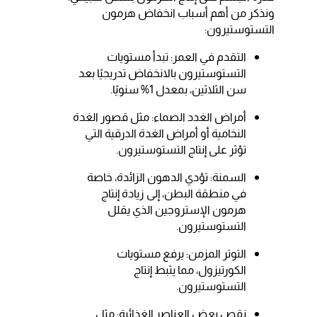
ونذكر من أهم أسباب انخفاض هرمون
التستوستيرون:
التقدم في العمر: تبدأ مستويات
التستوستيرون بالانخفاض تدريجيًا بعد
سن الثلاثين، بمعدل 1% سنويًا.
أمراض الغدد الصماء: مثل قصور الغدة
النخامية أو أمراض الغدة الدرقية التي
تؤثر على إنتاج التستوستيرون.
السمنة: تؤدي الدهون الزائدة، خاصة
في منطقة البطن، إلى زيادة إنتاج
هرمون الإستروجين الذي يقلل
التستوستيرون.
التوتر المزمن: يرفع مستويات
الكورتيزول، مما يثبط إنتاج
التستوستيرون.
نقص بعض العناصر الغذائية: مثل