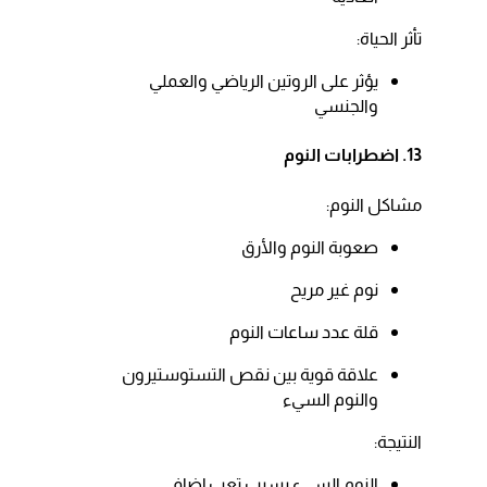
تأثر الحياة:​
يؤثر على الروتين الرياضي والعملي
والجنسي​
13. اضطرابات النوم
مشاكل النوم:​
صعوبة النوم والأرق​
نوم غير مريح​
قلة عدد ساعات النوم​
علاقة قوية بين نقص التستوستيرون
والنوم السيء​
النتيجة:​
النوم السيء يسبب تعب إضافي