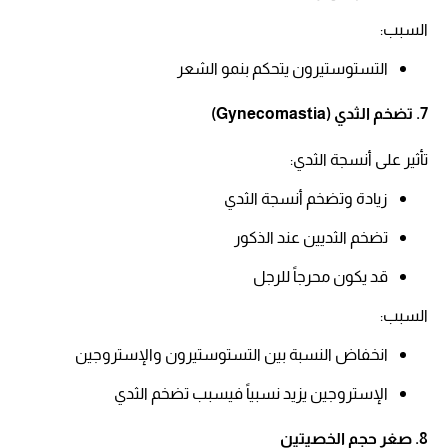
السبب:​
التستوستيرون يتحكم بنمو الشعر​
7. تضخم الثدي (Gynecomastia)
تأثير على أنسجة الثدي:​
زيادة وتضخم أنسجة الثدي​
تضخم الثديين عند الذكور​
قد يكون محرجاً للرجل​
السبب:​
انخفاض النسبة بين التستوستيرون والإستروجين​
الإستروجين يزيد نسبياً فيسبب تضخم الثدي​
8. صغر حجم الخصيتين