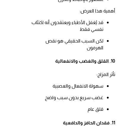
أهمية هذا العرض:​
قد يُغفل الأطباء ويعتقدون أنه اكتئاب
نفسي فقط​
لكن السبب الحقيقي هو نقص
الهرمون​
10. القلق والغضب والانفعالية
تأثر المزاج:​
سهولة الانفعال والعصبية​
غضب سريع بدون سبب واضح​
قلق عام​
11. فقدان الحافز والدافعية