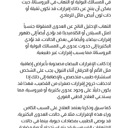
في المسالك البولية أو التهاب في البروستاتا، حيث
يمكن أن ينتج عن ذلك إفرازات قد تكون ثقيلة أو
ذات لون أبيض مائل للرمادي.
التهاب الإحليل الناتج عن العدوى المنقولة جنسياً
(مثل السيلان أو الكلاميديا) قد يؤدي أيضاً إلى ظهور
إفرازات بيضاء، وأيضا في بعض الحالات، قد تؤدي
البكتيريا إلى حدوث عدوى في المسالك البولية أو
البروستاتا، مما يسبب إفرازات غير طبيعية.
إذا كانت الإفرازات البيضاء مصحوبة بأعراض إضافية
مثل الألم أو الحرقان أثناء التبول، يجب على الشخص
استشارة طبيب متخصص، بالإضافة إلى ذلك إذا
لاحظت خروج إفرازات صفراء من القضيب، فهذا قد
يكون دليلاً على وجود عدوى بكتيرية أو فيروسية، مما
يستدعي العلاج الطبي الفوري.
كما سبق وذكرنا يعتمد العلاج على السبب الكامن
وراء هذه الإفرازات، مثلا في حالات العدوى البكتيرية،
قد يوصي الطبيب بمضادات حيوية، بينما في حالات
الالتهابات الفيروسية قد يتم استخدام أدوية مضادة