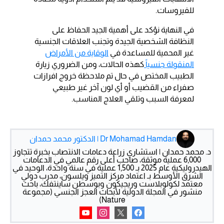
للفيروسات.
في النهاية نؤكد على أهمية الجيد الحفاظ على
النظافة الشخصية الجيدة وتجنب العلاقات الجنسية
غير المحمية للمساعدة في
الوقاية من الأمراض
المنقولة جنسياً
كهذه الحالات، ومن الضروري زيارة
الطبيب المختص في حال تم ملاحظة خروج افرازات
صفراء من القضيب أو أي لون آخر غير طبيعي
لمعرفة السبب وتلقي العلاج المناسب.
Dr Mohamad Hamdan | الدكتور محمد حمدان
د. محمد حمدان | استشاري زراعة دعامات الانتصاب بخبرة تتجاوز
6,000 عملية موثقة، صاحب أعلى رقم عالمي في الدعامات
الهيدروليكية عام 2025 بـ 1,500 عملية في سنة واحدة، الوحيد في
الشرق الأوسط بـ اعتماد مركز التميز ويلسون، مدرب دولي
معتمد لكولوبلاست وريجيكون وبوسطن ساينتفك، باحث
منشور في المجلة الدولية لأبحاث العجز الجنسي (مجموعة
Nature)