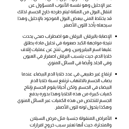
عبر الإحليل وهو نفسه الأنبوب المسؤول عن
انتقال البول من المثانة ليتم طرحه خارج الجسم، لذلك
قد يختلط المني ببعض البول الموجود بالإحليل وهذا
سيجعله يأخذ اللون الأصفر.
الإصابة باليرقان: اليرقان هو اضطراب صحي يحدث
نتيجة مواجهة الكبد صعوبة في تحليل مادة يطلق
عليها اسم البيليروبين، وهي تنتج عن عمليات إتلاف
خلايا الدم، حيث يتسبب اليرقان اصفرار في العيون
وفي الجلد وأيضا في السائل المنوي.
ارتفاع غير طبيعي في عدد خلايا الدم البيضاء: عندما
يصاب الجسم بالالتهاب ترتفع نسبة خلايا الدم
البيضاء في الجسم، ولكن أحيانا يقوم الجسم بإنتاج
كميات كبيرة من هذه الخلايا وهذا بدوره يدفع
الجسم للتخلص من هذه الكميات عبر السائل المنوي
وهكذا يتحول لونه للون الأصفر.
الأمراض المنقولة جنسيا: مثل مرض السيلان
والمتدثرة، حيث أنها تعتبر سبب خروج افرازات