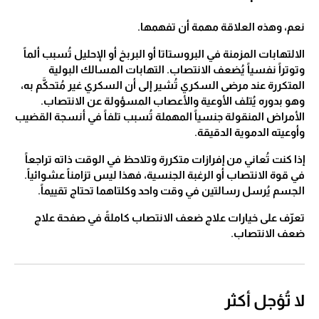
نعم، وهذه العلاقة مهمة أن تفهمها.
الالتهابات المزمنة في البروستاتا أو البربخ أو الإحليل تُسبب ألماً
وتوتراً نفسياً يُضعف الانتصاب. التهابات المسالك البولية
المتكررة عند مرضى السكري تُشير إلى أن السكري غير مُتحكَّم به،
وهو بدوره يُتلف الأوعية والأعصاب المسؤولة عن الانتصاب.
الأمراض المنقولة جنسياً المهملة تُسبب تلفاً في أنسجة القضيب
وأوعيته الدموية الدقيقة.
إذا كنت تُعاني من إفرازات متكررة وتلاحظ في الوقت ذاته تراجعاً
في قوة الانتصاب أو الرغبة الجنسية، فهذا ليس تزامناً عشوائياً.
الجسم يُرسل رسالتين في وقت واحد وكلتاهما تحتاج تقييماً.
تعرّف على خيارات علاج ضعف الانتصاب كاملةً في صفحة علاج
ضعف الانتصاب.
لا تُؤجل أكثر