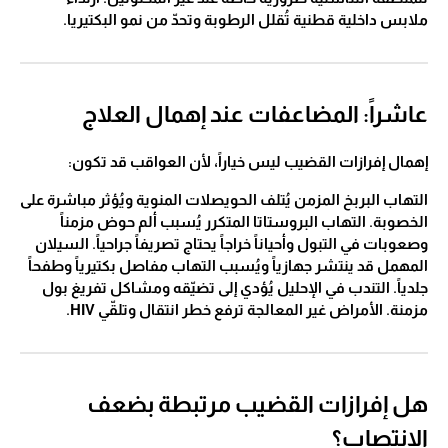
ملابس داخلية قطنية تُقلل الرطوبة وتحدّ من نمو البكتيريا.
عاشراً: المضاعفات عند إهمال العلاج
إهمال إفرازات القضيب ليس خياراً، لأن العواقب قد تكون:
التهاب البربخ المزمن يُتلف الحويصلات المنوية ويُؤثر مباشرة على
الخصوبة. التهاب البروستاتا المتكرر يُسبب ألم حوض مزمناً
وصعوبات في التبول وأحياناً خراجاً يحتاج تصريفاً جراحياً. السيلان
المهمل قد ينتشر جهازياً ويُسبب التهاب مفاصل بكتيرياً وطفحاً
جلدياً. التندب في الإحليل يُؤدي إلى تضيّقه ومشاكل تفريغ بول
مزمنة. الأمراض غير المعالجة ترفع خطر انتقال وتلقّي HIV.
هل إفرازات القضيب مرتبطة بضعف
الانتصاب؟