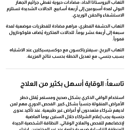
التهاب البروستاتا الحاد: مضادات حيوية تغطي جراثيم الجهاز
البولي لمدة أسبوعين إلى أربعة أسابيع. الحالات الشديدة تستلزم
الاستشفاء والحقن الوريدي.
التهاب الحشفة الفطري: مراهم مضادة للفطريات موضعية لمدة
سبعة إلى أربعة عشر يوماً. للحالات المتكررة يُضاف فلوكونازول
فموياً.
التهاب البربخ: سيفترياكسون مع دوكسيسيكلين عند الاشتباه
بسبب جنسي، مع تعديل الخطة بحسب نتائج المزرعة.
تاسعاً: الوقاية أسهل بكثير من العلاج
استخدام الواقي الذكري بشكل صحيح ومستمر يُقلل خطر
الأمراض المنقولة جنسياً بشكل كبير. الفحص الدوري مهم لمن
لديهم شركاء متعددون أو أعراض غير طبيعية. عند تأكيد عدوى
جنسية يجب إعلام الشراكاء خلال الستين يوماً الماضية
لإخضاعهم للفحص والعلاج الوقائي. النظافة الشخصية الجيدة
للمنطقة التناسلية ضرورية خاصة عند غير المختونين. ارتداء