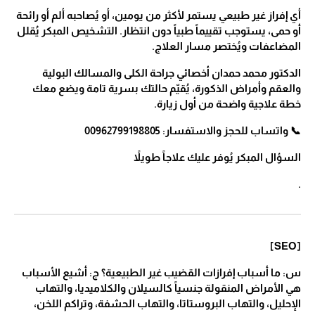
أي إفراز غير طبيعي يستمر لأكثر من يومين، أو يُصاحبه ألم أو رائحة
أو حمى، يستوجب تقييماً طبياً دون انتظار. التشخيص المبكر يُقلل
المضاعفات ويُختصر مسار العلاج.
الدكتور محمد حمدان أخصائي جراحة الكلى والمسالك البولية
والعقم وأمراض الذكورة، يُقيّم حالتك بسرية تامة ويضع معك
خطة علاجية واضحة من أول زيارة.
📞 واتساب للحجز والاستفسار: 00962799198805
السؤال المبكر يُوفر عليك علاجاً طويلاً
.
[SEO]
س: ما أسباب إفرازات القضيب غير الطبيعية؟ ج: أشيع الأسباب
هي الأمراض المنقولة جنسياً كالسيلان والكلاميديا، والتهاب
الإحليل، والتهاب البروستاتا، والتهاب الحشفة، وتراكم اللخن،