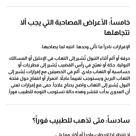
خامساً: الأعراض المصاحبة التي يجب ألا
تتجاهلها
الإفرازات نادراً ما تأتي وحدها. انتبه لما يصاحبها:
حرقة أو ألم أثناء التبول تُشير إلى التهاب في الإحليل أو المسالك
البولية. حكة أو تهيّج في رأس القضيب يُشير إلى فطريات أو
حساسية أو التهاب جلدي. ألم في الخصيتين مع إفرازات يُشير إلى
التهاب البربخ ويستوجب تقييماً عاجلاً. احمرار أو انتفاخ حول فتحة
البول يُشير إلى التهاب واضح يحتاج علاجاً. حمى مع إفرازات تعني
أن العدوى بدأت تنتشر وهذه حالة تستوجب التوجه للطبيب فوراً.
سادساً: متى تذهب للطبيب فوراً؟
لا تنتظر إذا لاحظت واحداً أو أكثر مما يلي: