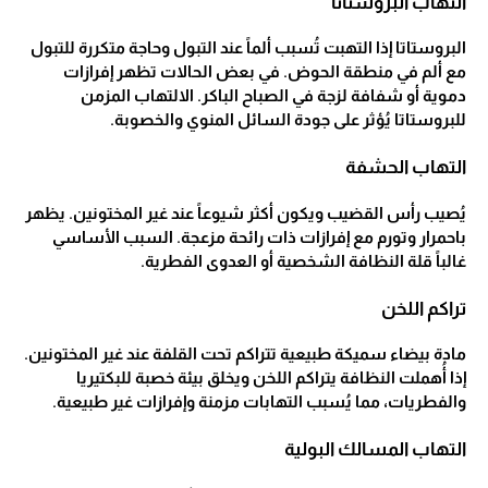
التهاب البروستاتا
البروستاتا إذا التهبت تُسبب ألماً عند التبول وحاجة متكررة للتبول
مع ألم في منطقة الحوض. في بعض الحالات تظهر إفرازات
دموية أو شفافة لزجة في الصباح الباكر. الالتهاب المزمن
للبروستاتا يُؤثر على جودة السائل المنوي والخصوبة.
التهاب الحشفة
يُصيب رأس القضيب ويكون أكثر شيوعاً عند غير المختونين. يظهر
باحمرار وتورم مع إفرازات ذات رائحة مزعجة. السبب الأساسي
غالباً قلة النظافة الشخصية أو العدوى الفطرية.
تراكم اللخن
مادة بيضاء سميكة طبيعية تتراكم تحت القلفة عند غير المختونين.
إذا أُهملت النظافة يتراكم اللخن ويخلق بيئة خصبة للبكتيريا
والفطريات، مما يُسبب التهابات مزمنة وإفرازات غير طبيعية.
التهاب المسالك البولية