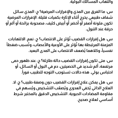
والتهاب المسالك البولية.
س: ما الفرق بين المذي والإفرازات المرضية؟ ج: المذي سائل
شفاف طبيعي يخرج أثناء الإثارة بكميات قليلة. الإفرازات المرضية
تكون ملونة أصفر أو أخضر أو أبيض كثيف، مصحوبة برائحة أو ألم أو
حرقة عند التبول.
س: هل إفرازات القضيب تُؤثر على الانتصاب؟ ج: نعم. الالتهابات
المزمنة المرتبطة بها تُؤثر على الأوعية والأعصاب، وتُسبب ضغطاً
نفسياً، وكلاهما يُضعف الانتصاب على المدى البعيد.
س: متى تكون إفرازات القضيب حالة طارئة؟ ج: عند ظهور حمى
مرتفعة، ألم شديد في الخصيتين، دم في البول أو السائل، أو
احتباس بولي. هذه حالات تستوجب التوجه للطبيب فوراً.
س: هل يمكن علاج إفرازات القضيب دون وصفة طبيب؟ ج: لا.
العلاج الذاتي يُخفي العدوى ويُصعّب التشخيص ويُسهم في
مقاومة المضادات الحيوية. التشخيص الدقيق بالمختبر شرط
أساسي لعلاج صحيح.