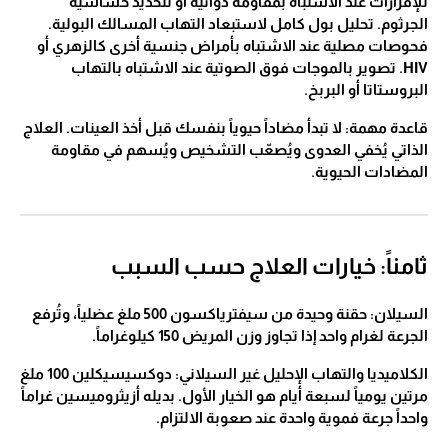
للإفرازات عند الاشتباه بمقاومة دوائية أو لتحديد حساسية
الجرثوم. تحليل بول كامل لاستبعاد التهاب المسالك البولية.
فحوصات مصلية عند الاشتباه بأمراض جنسية أخرى كالزهري أو
HIV. تصوير بالموجات فوق الصوتية عند الاشتباه بالتهاب
البروستاتا أو البربخ.
قاعدة مهمة: لا تبدأ مضاداً حيوياً بنفسك قبل أخذ العينات. العلاج
الذاتي يُخفي العدوى ويُصعّب التشخيص ويُسهم في مقاومة
المضادات الحيوية.
ثامناً: خيارات العلاج حسب السبب
السيلان: حقنة وحيدة من سيفترياكسون 500 ملغ عضلياً، وتُرفع
الجرعة لغرام واحد إذا تجاوز وزن المريض 150 كيلوغراماً.
الكلاميديا والتهاب الإحليل غير السيلاني: دوكسيسيكلين 100 ملغ
مرتين يومياً لسبعة أيام هو الخيار الأول. بديله أزيثروميسين غراماً
واحداً جرعة فموية واحدة عند صعوبة الالتزام.