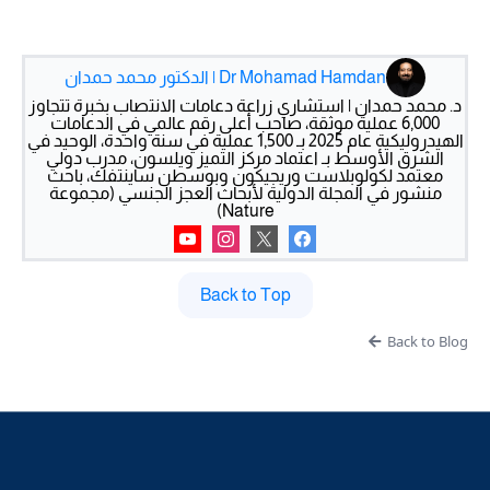
Dr Mohamad Hamdan | الدكتور محمد حمدان
د. محمد حمدان | استشاري زراعة دعامات الانتصاب بخبرة تتجاوز
6,000 عملية موثقة، صاحب أعلى رقم عالمي في الدعامات
الهيدروليكية عام 2025 بـ 1,500 عملية في سنة واحدة، الوحيد في
الشرق الأوسط بـ اعتماد مركز التميز ويلسون، مدرب دولي
معتمد لكولوبلاست وريجيكون وبوسطن ساينتفك، باحث
منشور في المجلة الدولية لأبحاث العجز الجنسي (مجموعة
Nature)
Back to Top
Back to Blog