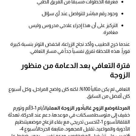
معرفة الخطوات مسبقاً من الفريق الطبي.
وجود رقم مباشر للتواصل عند أي سؤال.
التركيز على أن هذا إجراء علاجي مدروس وليس
مغامرة.
عندما خرج الطبيب وأكد نجاح الزراعة، انخفض التوتر بنسبة كبيرة
فوراً. هذه اللحظة تفرق نفسياً جداً في مسار التعافي.
فترة التعافي بعد الدعامة من منظور
الزوجة
التعافي لم يكن مثالياً 100%، لكنه كان واضح المراحل، وكل أسبوع
كان أفضل من السابق.
المرحلةوضع الزوج غالباًدور الزوجة العملي
الأيام 1-3ألم وتورم
خفيف إلى متوسطمسكنات في موعدها، دعم عند الحركة، تهدئة
القلقالأسبوع 1-2تحسن تدريجي مع بقاء انزعاج موضعيتنظيم
الأدوية والمواعيد، تقليل المجهود، متابعة الجرحالأسبوع 4-
6تدريب على تشغيل المضخةصبر ودعم نفسي، بدون ضغط على