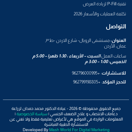
تقنية P-Fill لزيادة العرض
تكلفة العمليات والأسعار 2026
التواصل
العنوان:
مستشفى الرويال- شارع الاردن -ط٣,
عمان، الأردن
ساعات العمل:
السبت – الأربعاء : 1:30 ظهرا – 5:00 م
الخميس: 1:00 – 3:00 م
للاستشارات
: +962796000995
للحجز المؤكد
: +962799198805
جميع الحقوق محفوظة © 2026 - عيادة الدكتور محمد حمدان لزراعة
دعامات الانتصاب و علاج الضعف الجنسي |
سياسة الخصوصية
|
المعلومات الواردة في الموقع هي لأغراض تعليمية فقط ولا تغني عن
الاستشارة الطبية المباشرة
Developed By
Mash World For Digital Marketing