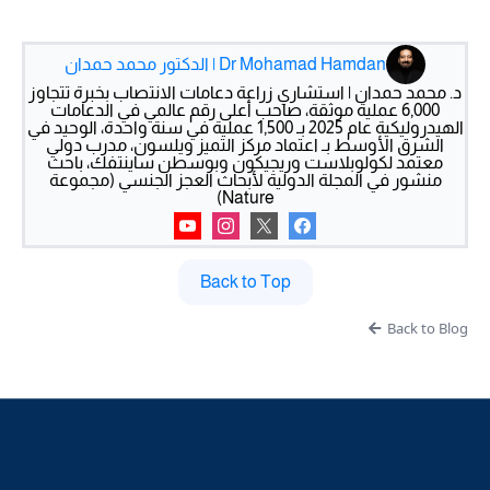
Dr Mohamad Hamdan | الدكتور محمد حمدان
د. محمد حمدان | استشاري زراعة دعامات الانتصاب بخبرة تتجاوز
6,000 عملية موثقة، صاحب أعلى رقم عالمي في الدعامات
الهيدروليكية عام 2025 بـ 1,500 عملية في سنة واحدة، الوحيد في
الشرق الأوسط بـ اعتماد مركز التميز ويلسون، مدرب دولي
معتمد لكولوبلاست وريجيكون وبوسطن ساينتفك، باحث
منشور في المجلة الدولية لأبحاث العجز الجنسي (مجموعة
Nature)
Back to Top
Back to Blog