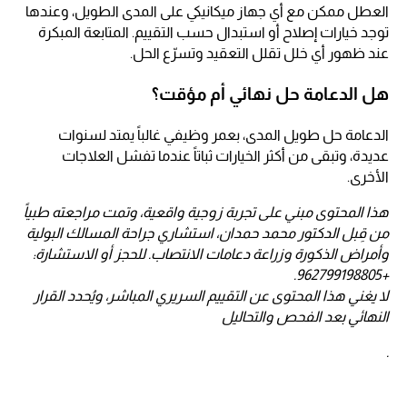
العطل ممكن مع أي جهاز ميكانيكي على المدى الطويل، وعندها
توجد خيارات إصلاح أو استبدال حسب التقييم. المتابعة المبكرة
عند ظهور أي خلل تقلل التعقيد وتسرّع الحل.
هل الدعامة حل نهائي أم مؤقت؟
الدعامة حل طويل المدى، بعمر وظيفي غالباً يمتد لسنوات
عديدة، وتبقى من أكثر الخيارات ثباتاً عندما تفشل العلاجات
الأخرى.
هذا المحتوى مبني على تجربة زوجية واقعية، وتمت مراجعته طبياً
من قِبل الدكتور محمد حمدان، استشاري جراحة المسالك البولية
وأمراض الذكورة وزراعة دعامات الانتصاب. للحجز أو الاستشارة:
+962799198805.
لا يغني هذا المحتوى عن التقييم السريري المباشر، ويُحدد القرار
النهائي بعد الفحص والتحاليل
.