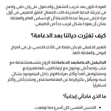
العودة تكون بعد تدريب التشغيل والحصول على إذن طبي واضح.
في تجربتنا، البداية المتدرجة كانت المفتاح. القلق الطبيعي في أول
مرة اختفى سريعاً عندما اكتشفنا أن الإحساس العام والعلاقة
يمكن أن يعودا بشكل قريب جداً من الطبيعي.
كيف تغيّرت حياتنا بعد الدعامة؟
التغيير الحقيقي لم يكن فقط في الأداء الجنسي، بل في المزاج
اليومي والعلاقة كلها.
الجانبقبل الدعامةبعد الدعامة
ثقة الزوج بنفسهمنخفضة مع
تجنب واضحأعلى بوضوح مع ارتياحالقرب العاطفيتراجع
وصمتتواصل أهدأ وأكثر صراحةالتوتر داخل البيتموجود بشكل
شبه يوميأقل بكثيرالرضا عن العلاقةمنخفض ومتذبذبأعلى وأكثر
استقراراً
ما الذي فاجأني إيجابياً؟
التحسن النفسي كان أسرع مما توقعت.