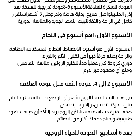
العودة المبكرة للعلاقةالأسبوع 6-8عودة تدريجية للعلاقة بعد
إذن الطبيبتواصل صريح، بداية هادئة وتدرجحتى 3 أشهراستقرار
كامل في الراحة والثقةتثبيت النمط الجديد والمتابعة الدورية
الأسبوع الأول: أهم أسبوع في النجاح
الأسبوع الأول هو أسبوع الانضباط. انتظام المسكنات، النظافة،
والراحة يصنع فرقاً كبيراً في تقليل الألم والتورم.
دوري كزوجة كان عملياً جداً: تنظيم الروتين، متابعة التفاصيل،
ومنع أي مجهود غير لازم.
الأسبوع 2 إلى 4: عودة الثقة قبل عودة العلاقة
في هذه المرحلة يبدأ الزوج يشعر أن الوضع تحت السيطرة. الألم
يقل، الحركة تتحسن، والخوف ينخفض.
هذه الفترة حساسة نفسياً، لأن الزوج يريد التأكد أن حياته ستعود
طبيعية، ويحتاج دعمك أكثر من النصائح.
بعد 6 أسابيع: العودة للحياة الزوجية