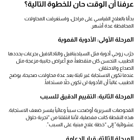
عرفنا أن الوقت حان للخطوة التالية؟
بدأنا بالعلاج القياسي على مراحل، واستغرقت المحاولات
المحافظة عدة أشهر.
المرحلة الأولى: الأدوية الفموية
جرّب زوجي أدوية مثل السيلدينافيل والتادالافيل بجرعات يحددها
الطبيب. التحسن كان متقطعاً، مع أعراض جانبية مزعجة مثل
الصداع والاحتقان.
عندما تكون الاستجابة غير ثابتة بعد عدة محاولات صحيحة، يوضح
الطبيب غالباً أن الأدوية لن تكون حلاً مستداماً.
المرحلة الثانية: التقييم الدقيق للسبب
الفحوصات السريرية أوضحت سبباً وعائياً يفسر ضعف الاستجابة.
هذه النقطة كانت مفصلية، لأننا انتقلنا من “تجربة حلول
عشوائية” إلى “خطة علاج مبنية على السبب”.
المرحلة الثالثة: قرار الدعامة