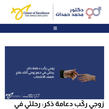
زوجي ركّب دعامة ذكر: رحلتي في