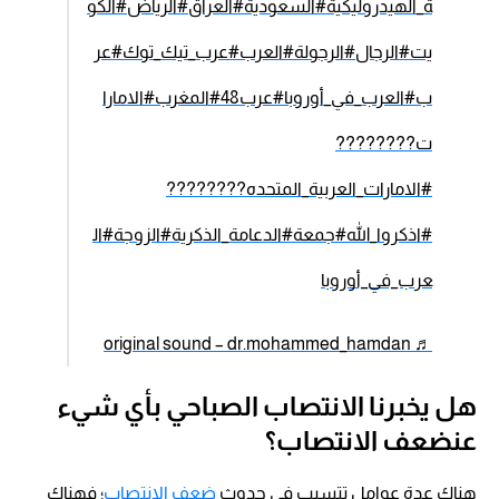
ة_الهيدروليكية
#السعودية
#العراق
#الرياض
#الكو
يت
#الرجال
#الرجولة
#العرب
#عرب_تيك_توك
#عر
ب
#العرب_في_أوروبا
#عرب48
#المغرب
#الامارا
ت????????
#الامارات_العربية_المتحده????????
#اذكروا_الله
#جمعة
#الدعامة_الذكرية
#الزوجة
#ال
عرب_في_أوروبا
♬ original sound – dr.mohammed_hamdan
هل يخبرنا الانتصاب الصباحي بأي شيء
عنضعف الانتصاب؟
هناك عدة عوامل تتسبب في حدوث
ضعف الانتصاب
؛ فهناك