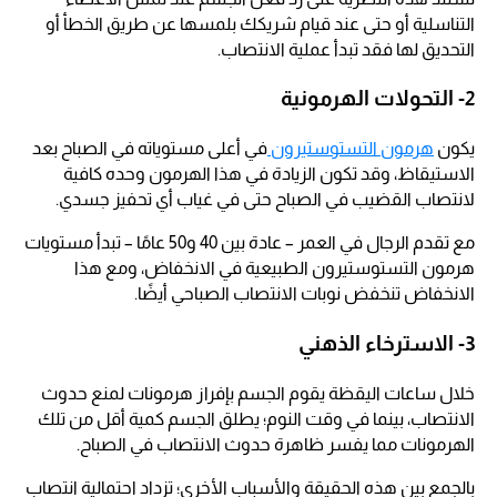
التناسلية أو حتى عند قيام شريكك بلمسها عن طريق الخطأ أو
التحديق لها فقد تبدأ عملية الانتصاب.
2- التحولات الهرمونية
يكون
هرمون التستوستيرون
في أعلى مستوياته في الصباح بعد
الاستيقاظ، وقد تكون الزيادة في هذا الهرمون وحده كافية
لانتصاب القضيب في الصباح حتى في غياب أي تحفيز جسدي.
مع تقدم الرجال في العمر – عادة بين 40 و50 عامًا – تبدأ مستويات
هرمون التستوستيرون الطبيعية في الانخفاض، ومع هذا
الانخفاض تنخفض نوبات الانتصاب الصباحي أيضًا.
3- الاسترخاء الذهني
خلال ساعات اليقظة يقوم الجسم بإفراز هرمونات لمنع حدوث
الانتصاب، بينما في وقت النوم؛ يطلق الجسم كمية أقل من تلك
الهرمونات مما يفسر ظاهرة حدوث الانتصاب في الصباح.
بالجمع بين هذه الحقيقة والأسباب الأخرى؛ تزداد احتمالية انتصاب