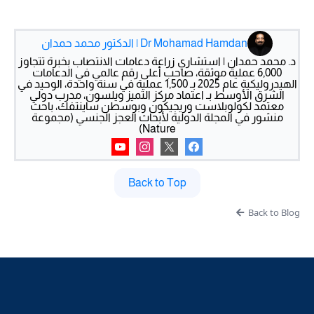
Dr Mohamad Hamdan | الدكتور محمد حمدان
د. محمد حمدان | استشاري زراعة دعامات الانتصاب بخبرة تتجاوز
6,000 عملية موثقة، صاحب أعلى رقم عالمي في الدعامات
الهيدروليكية عام 2025 بـ 1,500 عملية في سنة واحدة، الوحيد في
الشرق الأوسط بـ اعتماد مركز التميز ويلسون، مدرب دولي
معتمد لكولوبلاست وريجيكون وبوسطن ساينتفك، باحث
منشور في المجلة الدولية لأبحاث العجز الجنسي (مجموعة
Nature)
Back to Top
Back to Blog