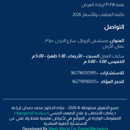
تقنية P-Fill لزيادة العرض
تكلفة العمليات والأسعار 2026
التواصل
العنوان:
مستشفى الرويال- شارع الاردن -ط٣,
عمان، الأردن
ساعات العمل:
السبت – الأربعاء : 1:30 ظهرا – 5:00 م
الخميس: 1:00 – 3:00 م
للاستشارات
: +962796000995
للحجز المؤكد
: +962799198805
جميع الحقوق محفوظة © 2026 - عيادة الدكتور محمد حمدان لزراعة
دعامات الانتصاب و علاج الضعف الجنسي |
سياسة الخصوصية
|
المعلومات الواردة في الموقع هي لأغراض تعليمية فقط ولا تغني عن
الاستشارة الطبية المباشرة
Developed By
Mash World For Digital Marketing