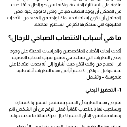
علامة على الاستثارة الجنسية، ولكنه ليس هو الحال دائمًا؛ حيث
من الممكن أن يوجد انتصاب صباحي ولكن لا توجد رغبة، فمن
المحتمل أن يكون استجابة جسمك لواحد من العديد من الأحداث
الطبيعية التي سنذكرها لكم في السطور القادمة.
ما هي أسباب الانتصاب الصباحي للرجال؟
أكدت أبحاث الأطباء المتخصصين والدراسات الحديثة على وجود
بعض النظريات التي تساعد في تفسير سبب انتصاب القضيب
في الصباح من وقت لآخر؛ حيث أشاروا إلى أنه يحدث اعتمادًا على
عدة عوامل – ولكن لا تدعم أياً من هذه النظريات أدلة طبية
ملموسة – وتشمل:
1- التحفيز البدني
تفترض هذه النظرية أن الجسم يستشعر التحفيز والاستثارة
ويستجيب لها بالانتصاب تلقائياً، فعلى الرغم من أن الشخص نائم
وعيناه مغلقتين؛ إلا أن الجسم لا يزال يدرك تمامًا ما يحدث حوله.
تستند هذه النظرية على رد فعل الجسم عند لمس الأعضاء