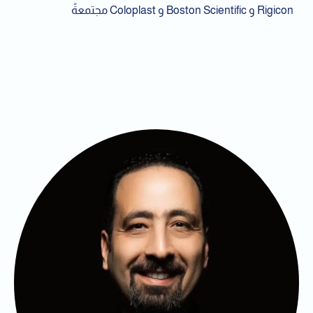
Rigicon و Boston Scientific و Coloplast مجتمعةً