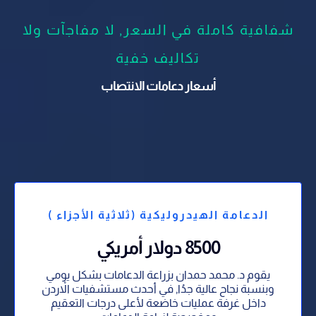
شفافية كاملة في السعر, لا مفاجآت ولا
تكاليف خفية
أسعار دعامات الانتصاب
الدعامة الهيدروليكية (ثلاثية الأجزاء )
8500 دولار أمريكي
يقوم د. محمد حمدان بزراعة الدعامات بشكل يومي
وبنسبة نجاح عالية جدُا, في أحدث مستشفيات الاْردن
داخل غرفة عمليات خاضعة لأعلى درجات التعقيم