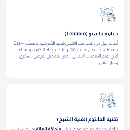
دعامة تناسيو (Tenacio)
أحدث جيل من الدعامات الهيدروليكية الأمريكية، بمضخّة Easy-
to-Pump (أسهل بنسبة ٥٠٪)، وطلاء مضاد للبكتيريا، وصمام
أمان يمنع الانتصاب التلقائي. الخيار المفضَّل لمرضى السكري
وكبار السن.
تقنية الفانتوم (تقنية الشبح)
زراعة الدعامة عبر جرح مجهري في
منطقة العانة
بدلًا من كيس