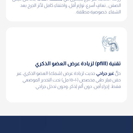
الصفن , تعافٍ أسرع، تورّم أقل، واختفاء كامل لأثر الجرح بعد
الشفاء. خصوصية مطلقة.
تقنية (pfill) لزيادة عرض العضو الذكري
حلٌّ
غير جراحي
حديث لزيادة عرض (سُمك) العضو الذكري، عبر
حقن فيلر طبي مخصص (١٠–١٥ مل) تحت التخدير الموضعي
فقط. إجراء آمن، دون ألم يُذكر، ودون تدخل جراحي.