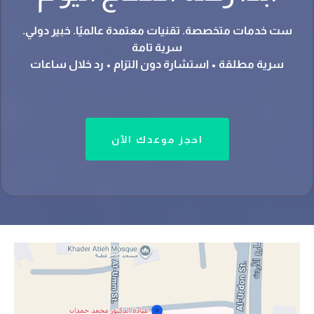
ست خدمات متخصصة. تقنيات معتمدة عالميًا. خبير دولي.
سرية تامة
سرية مطلقة • استشارة دون التزام • رد خلال ساعات
احجز موعدك الآن