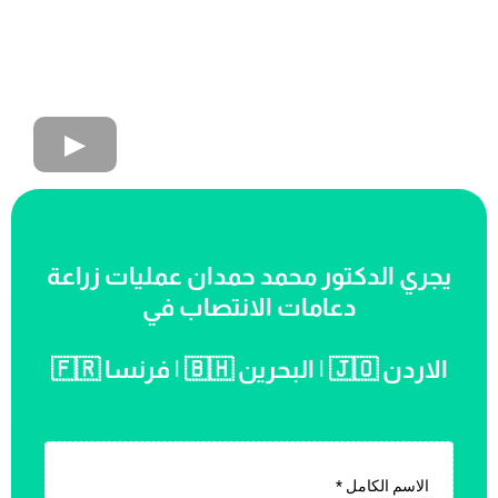
يجري الدكتور محمد حمدان عمليات زراعة
دعامات الانتصاب في
الاردن 🇯🇴 | البحرين 🇧🇭 | فرنسا 🇫🇷
الاسم الكامل
*