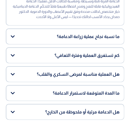
الدعامة المرنة ثابتة وبسيطة، ومناسبة للحالات الأقل تعقيدًا. الدعامة
الهيدروليكية قابلة للنفخ وتمنح انتصابًا طبيعيًا قابلًا للتحكّم. الدعامة الديناميكية
خيار متخصص لحالات محددة وفق تقييم الأعصاب والدورة الدموية. الدكتور
حمدان يحدّد الأنسب لحالتك تحديدًا — ليس الأغلى ولا الأحدث.
ما نسبة نجاح عملية زراعة الدعامة؟
كم تستغرق العملية وفترة التعافي؟
هل العملية مناسبة لمرضى السكري والقلب؟
ما المدة المتوقعة لاستمرار الدعامة؟
هل الدعامة مرئية أو ملحوظة من الخارج؟