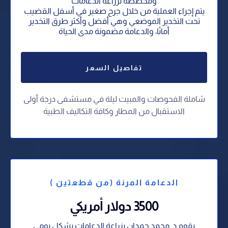
ومخصصة لزراعة الدعامات
يتم إجراء العملية من خلال جرح صغير في أسفل القضيب
تحت التخدير الموضعي وهي أفضل وأكثر طرق التخدير
أمانًا، والدعامة مضمونة مدى الحياة
تفاصيل السعر
شاملة الفحوصات والمبيت ليلة في مستشفى درجة أولى
⁠الاستقبال من المطار وكافة التكاليف الطبية
الدعامة المرنة (من قطعتين )
3500 دولار أمريكي
يقوم د. محمد حمدان بزراعة الدعامات بشكل يومي