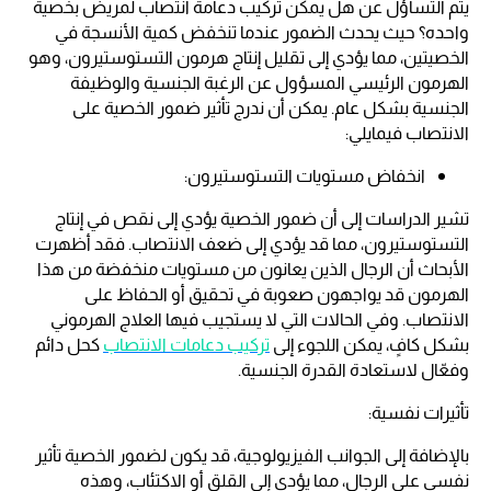
يتم التساؤل عن هل يمكن تركيب دعامة انتصاب لمريض بخصية
واحده؟ حيث يحدث الضمور عندما تنخفض كمية الأنسجة في
الخصيتين، مما يؤدي إلى تقليل إنتاج هرمون التستوستيرون، وهو
الهرمون الرئيسي المسؤول عن الرغبة الجنسية والوظيفة
الجنسية بشكل عام. يمكن أن ندرج تأثير ضمور الخصية على
الانتصاب فيمايلي:
انخفاض مستويات التستوستيرون:
تشير الدراسات إلى أن ضمور الخصية يؤدي إلى نقص في إنتاج
التستوستيرون، مما قد يؤدي إلى ضعف الانتصاب. فقد أظهرت
الأبحاث أن الرجال الذين يعانون من مستويات منخفضة من هذا
الهرمون قد يواجهون صعوبة في تحقيق أو
الحفاظ على
الانتصاب. وفي الحالات التي لا يستجيب فيها العلاج الهرموني
بشكل كافٍ، يمكن اللجوء إلى
تركيب دعامات الانتصاب
كحل دائم
وفعّال لاستعادة القدرة الجنسية.
تأثيرات نفسية:
بالإضافة إلى الجوانب الفيزيولوجية، قد يكون لضمور الخصية تأثير
نفسي على الرجال، مما يؤدي إلى القلق أو الاكتئاب، وهذه