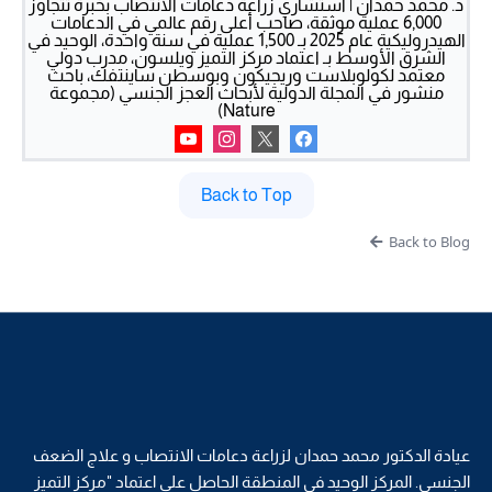
د. محمد حمدان | استشاري زراعة دعامات الانتصاب بخبرة تتجاوز
6,000 عملية موثقة، صاحب أعلى رقم عالمي في الدعامات
الهيدروليكية عام 2025 بـ 1,500 عملية في سنة واحدة، الوحيد في
الشرق الأوسط بـ اعتماد مركز التميز ويلسون، مدرب دولي
معتمد لكولوبلاست وريجيكون وبوسطن ساينتفك، باحث
منشور في المجلة الدولية لأبحاث العجز الجنسي (مجموعة
Nature)
Back to Top
Back to Blog
عيادة الدكتور محمد حمدان لزراعة دعامات الانتصاب و علاج الضعف
الجنسي. المركز الوحيد في المنطقة الحاصل على اعتماد "مركز التميز