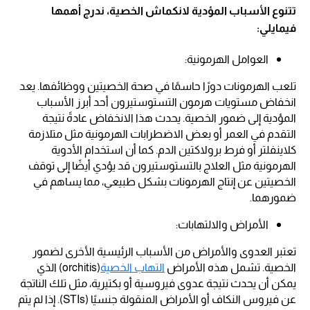
تتنوع الأسباب المؤدية لانكماش الخصية، ندرج أهمها
فيمايلي:
العوامل الهرمونية:
تلعب الهرمونات دورًا حاسمًا في صحة الخصيتين ووظائفها. يعد
انخفاض مستويات هرمون التستوستيرون أحد أبرز الأسباب
المؤدية إلى ضمور الخصية. يحدث هذا الانخفاض عادةً نتيجة
التقدم في العمر أو بعض الاضطرابات الهرمونية مثل متلازمة
كلاينفلتر أو فرط برولاكتين الدم. كما أن استخدام الأدوية
الهرمونية مثل العلاج بالتستوستيرون قد يؤدي أيضًا إلى توقف
الخصيتين عن إنتاج الهرمونات بشكل طبيعي، مما يساهم في
ضمورهما.
الأمراض والالتهابات:
تعتبر العدوى والأمراض من الأسباب الرئيسية الأخرى لضمور
الخصية. تشمل هذه الأمراض
التهاب الخصية
(orchitis) الذي
يمكن أن يحدث نتيجة عدوى فيروسية أو بكتيرية، مثل تلك الناتجة
عن فيروس النكاف أو الأمراض المنقولة جنسيًا (STIs). إذا لم يتم