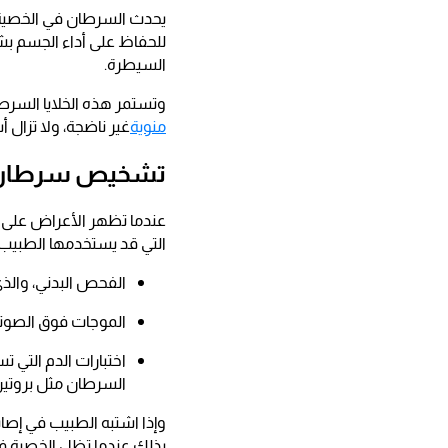
يحدث السرطان في الخصية عن
للحفاظ على أداء الجسم بش
السيطرة.
وتستمر هذه الخلايا السرطان
منوية
غير ناضجة، ولا تزال
تشخيص سرطان 
عندما تظهر الأعراض على 
التي قد يستخدمها الطبيب
الفحص البدني، والذ
الموجات فوق الصوتية
اختبارات الدم التي 
السرطان مثل بروتين أ
وإذا اشتبه الطبيب في إصاب
بذلك عندما تظل الخصية ف