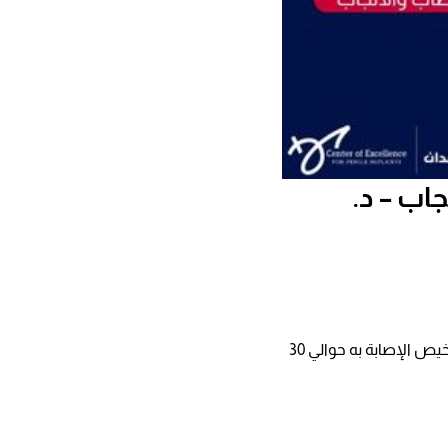
اب – د.
يشير دكتور محمد حمدان أن الإصابة بالسرطان في الخصية غير شائع، ويبلغ متوسط ​​العمر عند تشخيص الإصابة به حوالي 30