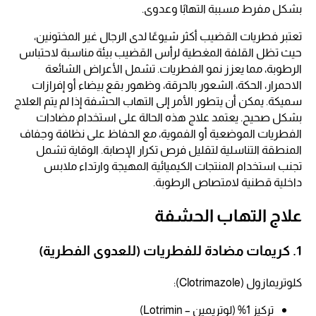
بشكل مفرط مسببة التهابًا وعدوى.
تعتبر فطريات القضيب أكثر شيوعًا لدى الرجال غير المختونين،
حيث تظل القلفة المغطية لرأس القضيب بيئة مناسبة لاحتباس
الرطوبة، مما يعزز نمو الفطريات. تشمل الأعراض الشائعة
الاحمرار، الحكة، الشعور بالحرقة، وظهور بقع بيضاء أو إفرازات
سميكة. يمكن أن يتطور الأمر إلى التهاب الحشفة إذا لم يتم العلاج
بشكل صحيح. يعتمد علاج هذه الحالة على استخدام مضادات
الفطريات الموضعية أو الفموية، مع الحفاظ على نظافة وجفاف
المنطقة التناسلية لتقليل فرص تكرار الإصابة. الوقاية تشمل
تجنب استخدام المنتجات الكيميائية المهيجة وارتداء ملابس
داخلية قطنية لامتصاص الرطوبة.
علاج التهاب الحشفة
1. كريمات مضادة للفطريات (للعدوى الفطرية)
كلوتريمازول (Clotrimazole):
تركيز 1% (لوتريمين – Lotrimin)​