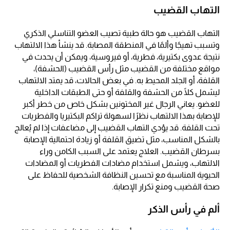
التهاب القضيب
التهاب القضيب هو حالة طبية تصيب العضو التناسلي الذكري
وتسبب تهيجًا وألمًا في المنطقة المصابة. قد ينشأ هذا الالتهاب
نتيجة عدوى بكتيرية، فطرية، أو فيروسية، ويمكن أن يحدث في
مواقع مختلفة من القضيب مثل رأس القضيب (الحشفة)،
القلفة، أو الجلد المحيط به. في بعض الحالات، قد يمتد الالتهاب
ليشمل كلًا من الحشفة والقلفة أو حتى الطبقات الداخلية
للعضو. يعاني الرجال غير المختونين بشكل خاص من خطر أكبر
للإصابة بهذا الالتهاب نظرًا لسهولة تراكم البكتيريا والفطريات
تحت القلفة. قد يؤدي التهاب القضيب إلى مضاعفات إذا لم يُعالج
بالشكل المناسب، مثل تضيق القلفة أو زيادة احتمالية الإصابة
بسرطان القضيب. العلاج يعتمد على السبب الكامن وراء
الالتهاب، ويشمل استخدام مضادات الفطريات أو المضادات
الحيوية المناسبة مع تحسين النظافة الشخصية للحفاظ على
صحة القضيب ومنع تكرار الإصابة.
ألم في رأس الذكر