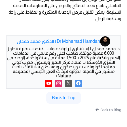
التناسلي. باتباع هذه النصائح والحرص على الممارسات الصحية
السليمة، يمكن تقليل فرص الإصابة المتكررة والحفاظ على راحة
وسلامة الرجل.
Dr Mohamad Hamdan | الدكتور محمد حمدان
د. محمد حمدان | استشاري زراعة دعامات الانتصاب بخبرة تتجاوز
6,000 عملية موثقة، صاحب أعلى رقم عالمي في الدعامات
الهيدروليكية عام 2025 بـ 1,500 عملية في سنة واحدة، الوحيد في
الشرق الأوسط بـ اعتماد مركز التميز ويلسون، مدرب دولي
معتمد لكولوبلاست وريجيكون وبوسطن ساينتفك، باحث
منشور في المجلة الدولية لأبحاث العجز الجنسي (مجموعة
Nature)
Back to Top
Back to Blog