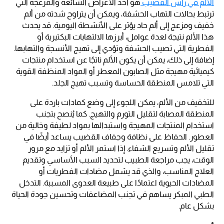
الألم في رأس القضيب
هو أحد الأعراض الشائعة والمزعجة التي
ترتبط بحالات التهاب الحشفة، ويمكن أن يتراوح شدته من ألم
خفيف ومزعج إلى ألم حاد يؤثر على الأنشطة اليومية. قد يحدث
هذا الألم نتيجة لعدة عوامل، أبرزها الالتهابات البكتيرية أو
الفطرية التي تصيب الحشفة وتؤدي إلى تهيج الأنسجة والتهابها.
إضافة إلى ذلك، يمكن أن يكون الألم ناتجًا عن استخدام منتجات
كيميائية مهيجة مثل الصابون المعطر أو المواد المنظفة القوية
التي تلامس المنطقة الحساسة وتسبب تهيج الجلد.
للتخفيف من الألم، يمكن اللجوء إلى وضع كمادات باردة على
المنطقة المصابة لتقليل التورم والتهيج. كما يُنصح بتجنب
استخدام المنتجات المهيجة واستبدالها بمواد لطيفة وخالية من
العطور. الحفاظ على نظافة وجفاف القضيب يساعد أيضًا في
تقليل الألم وتسريع الشفاء. إذا استمر الألم أو تزايد مع مرور
الوقت، يجب مراجعة الطبيب لتحديد السبب الأساسي وتقديم
العلاج المناسب، والذي قد يشمل مضادات الفطريات أو
المضادات الحيوية اعتمادًا على طبيعة العدوى المسببة. التدخل
الطبي المبكر يساهم في تجنب المضاعفات وتحسين جودة الحياة
بشكل عام.