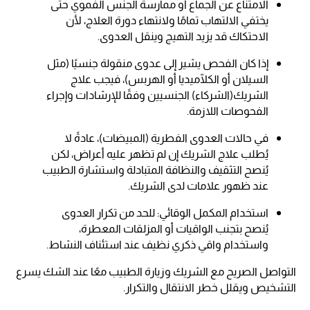
الامتناع عن الجماع أو ممارسة الجنس الفموي حتى
يختفي الالتهاب تمامًا ولانتهاء دورة العلاج، لأن
الاحتكاك قد يزيد التهيج وينقل العدوى.
إذا كان الفحص يشير إلى عدوى منقولة جنسيًا (مثل
السيلان أو الكلّاميديا أو الهربس)، فيجب علاج
الشريك(الشركاء) الجنسيين وفقًا للإرشادات وإجراء
الفحوصات اللازمة.
في حالات العدوى الفطرية (المبيضات)، عادةً لا
يُطلب علاج الشريك إن لم تظهر عليه أعراض، لكن
يُنصح التثقيف والنظافة المتبادلة واستشارة الطبيب
عند ظهور علامات لدى الشريك.
استخدام المكمل الوقائي: للحد من تكرار العدوى
يُنصح بتجنب الواقيات أو المزلقات المعطرة،
واستخدام واقي ذكري نظيف عند استئناف النشاط.
التواصل الصريح مع الشريك وزيارة الطبيب معًا عند الشك يسرع
التشخيص ويقلل خطر الانتقال والتكرار.