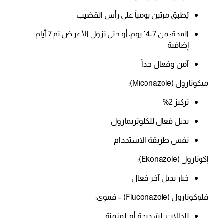
يُطبق مرتين يومياً على رأس القضيب
المدة: من 7-14 يوم، أو حتى تزول الأعراض ثم 7 أيام
إضافية​
آمن وفعال جداً​
ميكونازول (Miconazole):
تركيز 2%
بديل فعال للكلوتريمازول
نفس طريقة الاستخدام​
إكونازول (Ekonazole):
خيار بديل آخر فعال​
فلوكونازول (Fluconazole) – فموي:
للحالات الشديدة أو المزمنة​