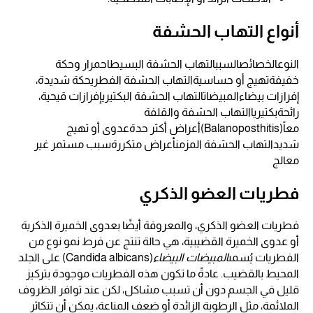
أنواع التهاب الحشفة
النوعالخصائصالسببالتهاب الحشفة البسيطاحمرار وحكة
خفيفةتهيج أو حساسيةالتهاب الحشفة الفطريحكة شديدة،
إفرازات بيضاءالمبيضاتالتهاب الحشفة البكتيريإفرازات قيحية،
رائحةبكتيرياالتهاب الحشفة والقلفة
معاً(Balanoposthitis)أعراض أكثر حدةعدوى أو تهيج
شديدالتهاب الحشفة المزمنأعراض متكررةسبب مستمر غير
معالج
فطريات العضو الذكري
فطريات العضو الذكري، والمعروفة أيضًا بعدوى الخميرة الذكرية
أو عدوى الخميرة القضيبية، هي حالة تنتج عن فرط نمو نوع من
الفطريات يُسمى
المبيضات البيضاء
(Candida albicans) على الجلد
المحيط بالقضيب. عادةً ما تكون هذه الفطريات موجودة بتركيز
قليل في الجسم دون أن تسبب مشاكل، لكن عند توافر الظروف
الملائمة، مثل الرطوبة الزائدة أو ضعف المناعة، يمكن أن تتكاثر