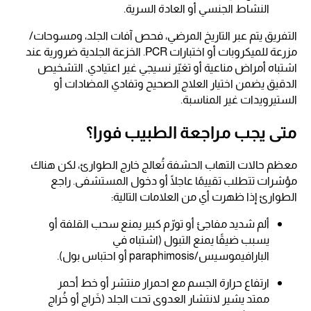
النشاط الجنسي أو العادة السرية.
التفريق يتم عبر التاريخ المرضي، فحص آفات الجلد، ومسوحات/
مزرعة للميكروبات أو اختبارات PCR. الخزعة الجلدية ضرورية عند
اشتباه أمراض مناعية أو تغيّر نسيجي غير اعتيادي. التشخيص
الدقيق يضمن اختيار العلاج الصحيح وتفادي المضادات أو
الستيرويدات غير المناسبة.
متى يجب مراجعة الطبيب فورا؟
معظم حالات التهاب الحشفة تُعالج خارج الطوارئ، لكن هناك
مؤشرات تتطلب تقييمًا عاجلًا أو دخول المستشفى. راجع
الطوارئ إذا ظهرت أي من العلامات التالية:
ألم شديد مفاجئ أو تورّم كبير يمنع سحب القلفة أو
يسبب ضيقًا يمنع التبول (اشتباه في
البارافيموسيس/paraphimosis أو احتباس بول).
ارتفاع حرارة الجسم مع احمرار منتشر أو خط أحمر
ممتد يشير لانتشار العدوى تحت الجلد (خَراج أو خُراج