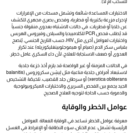
للسحب أم لا).
الاختبارات المساعدة شائعة وتشمل مسحات من الإفرازات
لإجراء مزرعة بكتيرية أو فطرية، وفحص بصري مجهري للكشف
عن خلايا أو فطريات. في حالات الاشتباه بعدوى منقولة جنسياً
قد يُطلب فحص PCR للكلامييديا والسيلان وفيروس الهربس
واختبارات لعوامل أخرى مثل HIV، حسب التاريخ الجنسي. يُنصح
بقياس سكر الدم (صيام أو هيموجلوبينغليكوزيله) عند تكرار
العدوى أو ضعف الاستجابة للعلاج، لأن داء السكري عامل خطِر.
في الحالات المزمنة أو غير الواضحة قد يلزم أخذ خزعة جلدية
لاستبعاد أمراض جلدية مناعية مثل لِيشِن سكروزوس (balanitis
xerotica obliterans) أو سرطان جلد القضيب. تلخيصًا: التشخيص
الجيد يجمع بين الفحص السريري والاختبارات الميكروبيولوجية
والدموية حسب الحاجة لتوجيه العلاج الصحيح.
عوامل الخطر والوقاية
معرفة عوامل الخطر تساعد في الوقاية الفعالة. العوامل
الرئيسية تشمل: عدم الختان، سوء النظافة أو الإفراط في الغسل