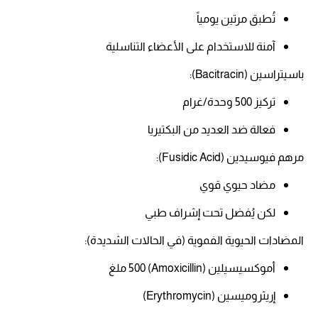
تُطبق مرتين يومياً​
آمنة للاستخدام على الأعضاء التناسلية​
باسيتراسين (Bacitracin):
تركيز 500 وحدة/غرام​
فعالة ضد العديد من البكتيريا​
مرهم فيوسيدين (Fusidic Acid):
مضاد حيوي قوي​
لكن يُفضل تحت إشراف طبي​
المضادات الحيوية الفموية (في الحالات الشديدة):
أموكسيسيلين (Amoxicillin) 500 ملغ​
إريثروميسين (Erythromycin)​