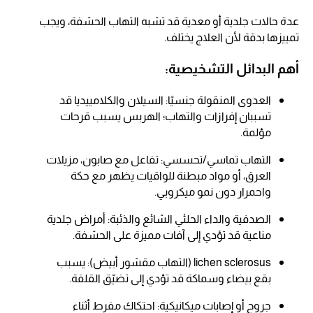
عدة حالات جلدية أو معدية قد تشبه التهاب الحشفة، ويجب
تمييزها بدقة لأن العلاج يختلف.
أهم البدائل التشخيصية:
العدوى المنقولة جنسيًا: السيلان والكلامييديا قد
تسببان إفرازات والتهاب؛ الهربس يسبب قرحات
مؤلمة.
التهاب تماسي/تحسسي: تفاعل مع صابون، مزيلات
العرق، أو مواد مبطنة للواقيات يظهر مع حكة
واحمرار دون نمو ميكروبي.
الصدفية والداء الحلئي الشائع والذئبة: أمراض جلدية
مناعية قد تؤدي إلى آفات مميزة على الحشفة.
lichen sclerosus (التهاب مقشور أبيض): يسبب
بقع بيضاء وسماكة قد تؤدي إلى تضيّق القلفة.
جروح أو إصابات ميكانيكية: احتكاك مفرط أثناء