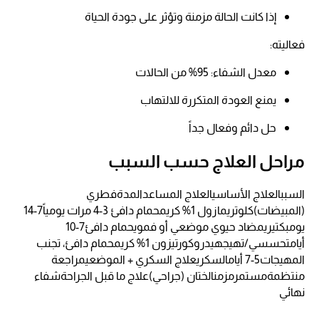
إذا كانت الحالة مزمنة وتؤثر على جودة الحياة​
فعاليته:
معدل الشفاء: 95% من الحالات​
يمنع العودة المتكررة للالتهاب​
حل دائم وفعال جداً
مراحل العلاج حسب السبب
السببالعلاج الأساسيالعلاج المساعدالمدةفطري
(المبيضات)كلوتريمازول 1% كريمحمام دافئ 3-4 مرات يومياً7-14
يومبكتيريمضاد حيوي موضعي أو فمويحمام دافئ7-10
أيامتحسسي/تهيجهيدروكورتيزون 1% كريمحمام دافئ، تجنب
المهيجات5-7 أيامالسكريعلاج السكري + الموضعيمراجعة
منتظمةمستمرمزمنالختان (جراحي)علاج ما قبل الجراحةشفاء
نهائي