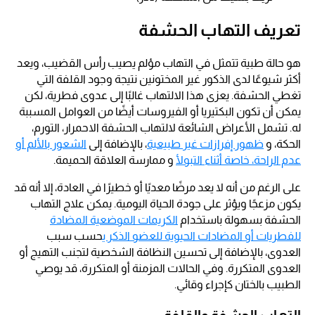
تعريف التهاب الحشفة
هو حالة طبية تتمثل في التهاب مؤلم يصيب رأس القضيب، ويعد
أكثر شيوعًا لدى الذكور غير المختونين نتيجة وجود القلفة التي
تغطي الحشفة. يعزى هذا الالتهاب غالبًا إلى عدوى فطرية، لكن
يمكن أن تكون البكتيريا أو الفيروسات أيضًا من العوامل المسببة
له. تشمل الأعراض الشائعة لالتهاب الحشفة الاحمرار، التورم،
الحكة، و
ظهور إفرازات غير طبيعية
، بالإضافة إلى
الشعور بالألم أو
عدم الراحة، خاصة أثناء التبول
أ و ممارسة العلاقة الحميمة.
على الرغم من أنه لا يعد مرضًا معديًا أو خطيرًا في العادة، إلا أنه قد
يكون مزعجًا ويؤثر على جودة الحياة اليومية. يمكن علاج التهاب
الحشفة بسهولة باستخدام
الكريمات الموضعية المضادة
للفطريات أو المضادات الحيوية للعضو الذكر ي
حسب سبب
العدوى، بالإضافة إلى تحسين النظافة الشخصية لتجنب التهيج أو
العدوى المتكررة. وفي الحالات المزمنة أو المتكررة، قد يوصي
الطبيب بالختان كإجراء وقائي.