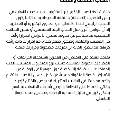
التهاب الحشفة والقلفة
حالة شائعة تصيب الذكور غير المختونين، حيث يحدث التهاب في
رأس القضيب (الحشفة) والقلفة المحيطة به. غالبًا ما يكون
السبب الرئيسي لهذا الالتهاب هو العدوى البكتيرية أو الفطرية،
إلا أن عوامل أخرى مثل التهاب الجلد التحسسي أو نقص النظافة
الشخصية قد تساهم في حدوثه. تشمل الأعراض احمرارًا وألمًا
في القضيب والقلفة، وظهور طفح جلدي، مع إفرازات ذات رائحة
كريهة. قد تتطور الحالة إلى تقرحات مصحوبة بإفرازات قيحية.
يعتمد العلاج على التخلص من العدوى باستخدام الكريمات أو
المضادات الحيوية المناسبة حسب نوع الميكروب المسبب. يلعب
الحفاظ على النظافة الشخصية دورًا جوهريًا في الوقاية من
الأمراض خاصة المنقولة جنسياً، من خلال غسل القضيب بانتظام
وتجفيفه جيدًا. في الحالات المتكررة، قد يوصى بالختان كإجراء
وقائي. الحفاظ على النظافة والوعي بأسباب الالتهاب يساهم
بشكل كبير في تقليل احتمالية الإصابة وتحسين صحة الجهاز
التناسلي
.