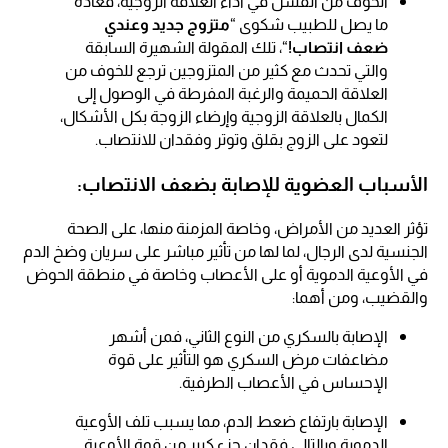
الخوف من الفشل في أداء العلاقة الزوجية، فعادة
ما يصل للطبيب شكوى “
متزوج جديد وعندي
ضعف انتصاب!
“، تلك المقولة الشهيرة السابقة
والتي تحدث مع كثير من المتزوجين ترجع للخوف من
العلاقة الحميمة والرغبة المفرطة في الوصول إلى
الكمال بالعلاقة الزوجية وإرضاء الزوجة بكل الأشكال،
لتعود على الزوج بقلق وتوتر وفقدان للانتصاب.
الأسباب العضوية للإصابة بضعف الانتصاب:
تؤثر العديد من الأمراض، وخاصة المزمنة منها، على الصحة
الجنسية لدى الرجال، لما لها من تأثير مباشر على سريان وضخ الدم
في الأوعية الدموية أو على الأعصاب وخاصة في منطقة الحوض
والقضيب، ومن أهما:
الإصابة بالسكري من النوع الثاني، فمن أشهر
مضاعفات مرض السكري هو التأثير على قوة
الإحساس في الأعصاب الطرفية.
الإصابة بارتفاع ضعط الدم، مما يسبب تلف الأوعية
الدموية وبالتالي فقدان جزء كبير من قوة الأوعية