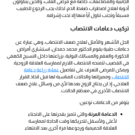
الجانبية والمضاعفات، خاصة مع مرضى القلب، والذين يتناولون
أدوية لعلاج اضطراب ضغط الدم، لذلك يجب الرجوع للطبيب
مسبقاً وتجنب تناول أياً منها إلا تحت إشرافه.
تركيب دعامات الانتصاب
الحل الأشهر والأمثل لعلاج ضعف الانتصاب، وهي عبارة عن
دعامات طبية يقوم الدكتور محمد حمدان، استشاري أمراض
الذكورة والعقم والمسالك البولية، بزراعتها داخل النسيج الكهفي
في القضيب لتمنحه الانتصاب اللازم لممارسة العلاقة الزوجية.
ويمكن للمرضى التعرف على تفاصيل
عملية زراعة دعامة
الانتصاب
ومميزاتها والحالات المناسبة لها قبل اتخاذ القرار
العلاجي، إذ لن يحتاج الزوج بعدها لأي من وسائل علاج ضعف
الانتصاب الأخرى في معظم الحالات.
يتوفر من الدعامات نوعين:
الدعامة المرنة:
والتي تتميز بقدرتها على الانحناء
لأعلى ولأسفل لتحريكها وقت الحاجة لممارسة
العلاقة الحميمية ورجوعها مرة أخرى بعد الانتهاء.