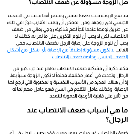
هل الزوجة مسؤولة عن ضعف الانتصاب؟
قد تقع الزوجة تحت ضغط نفسي وتشعر أنها سبب في الضعف
الجنسي لدى زوجها، ومن الممكن أن يلعب الأقارب دورًا في ذلك
عن طريق لومها عندما تلجأ لهم شاكية: زوجي يعاني من ضعف
الانتصاب، لكن لا يجب أن نلوم الآخرين على ما نمر به، كذلك لا
يجب أن نلوم الزوجة على إصابة الرجل بضعف الانتصاب، ففي
الغالب
لا تكون مسؤولة إطلاقاً عن الإصابة بأي شكل من أشكال
الضعف الجنسي وخاصة ضعف الانتصاب
.
فكما ذكرنا أن مشكلة ضعف الانتصاب تظهر عند جزء كبير من
الرجال وتحدث في أعمار مختلفة، فحتماً لا تكون الزوجة سبباً بها،
إذ أن هناك العديد من الأسباب النفسية والعضوية التي ترجع لها
الإصابة، وكذلك عامل التقدم في السن فهو عامل مهم لما له
من تأثير على قابلية الأوعية الدموية للتمدد.
ما هي أسباب ضعف الانتصاب عند
الرجال؟
ضعف الانتصاب غير مرتبط بعمر معين فقد يصيب الرجل في أي