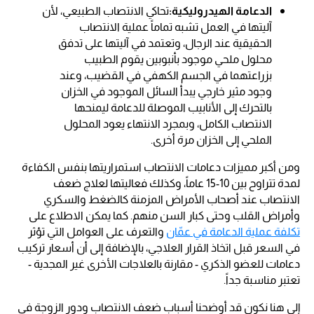
الدعامة الهيدروليكية:
تحاكي الانتصاب الطبيعي، لأن
آليتها في العمل تشبه تماماً عملية الانتصاب
الحقيقية عند الرجال، وتعتمد في آليتها على تدفق
محلول ملحي موجود بأنبوبين يقوم الطبيب
بزراعتهما في الجسم الكهفي في القضيب، وعند
وجود مثير خارجي يبدأ السائل الموجود في الخزان
بالتحرك إلى الأنابيب الموصلة للدعامة ليمنحها
الانتصاب الكامل، وبمجرد الانتهاء يعود المحلول
الملحي إلى الخزان مرة أخرى.
ومن أكبر مميزات دعامات الانتصاب استمراريتها بنفس الكفاءة
لمدة تتراوح بين 10-15 عاماً، وكذلك فعاليتها لعلاج ضعف
الانتصاب عند أصحاب الأمراض المزمنة كالضغط والسكري
وأمراض القلب وحتى كبار السن منهم. كما يمكن الاطلاع على
تكلفة عملية الدعامة في عمّان
والتعرف على العوامل التي تؤثر
في السعر قبل اتخاذ القرار العلاجي، بالإضافة إلى أن أسعار تركيب
دعامات للعضو الذكري - مقارنة بالعلاجات الأخرى غير المجدية -
تعتبر مناسبة جداً.
إلى هنا نكون قد أوضحنا أسباب ضعف الانتصاب ودور الزوجة في