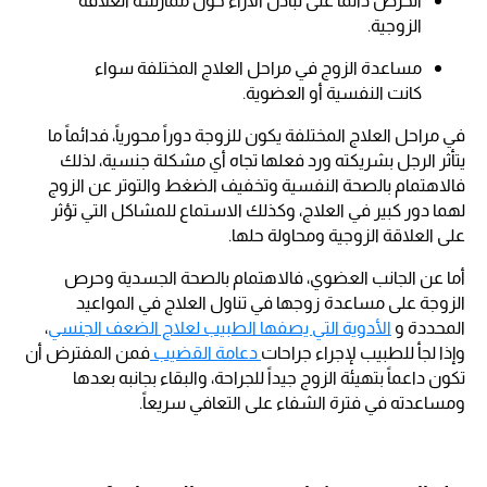
الحرص دائماً على تبادل الآراء حول ممارسة العلاقة
الزوجية.
مساعدة الزوج في مراحل العلاج المختلفة سواء
كانت النفسية أو العضوية.
في مراحل العلاج المختلفة يكون للزوجة دوراً محورياً، فدائماً ما
يتأثر الرجل بشريكته ورد فعلها تجاه أي مشكلة جنسية، لذلك
فالاهتمام بالصحة النفسية وتخفيف الضغط والتوتر عن الزوج
لهما دور كبير في العلاج، وكذلك الاستماع للمشاكل التي تؤثر
على العلاقة الزوجية ومحاولة حلها.
أما عن الجانب العضوي، فالاهتمام بالصحة الجسدية وحرص
الزوجة على مساعدة زوجها في تناول العلاج في المواعيد
المحددة و
الأدوية التي يصفها الطبيب لعلاج الضعف الجنسي
،
وإذا لجأ للطبيب لإجراء جراحات
دعامة القضيب
فمن المفترض أن
تكون داعماً بتهيئة الزوج جيداً للجراحة، والبقاء بجانبه بعدها
ومساعدته في فترة الشفاء على التعافي سريعاً.