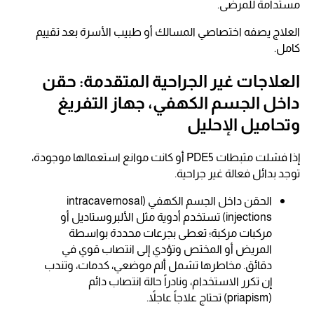
مستدامة للمرضى.
العلاج يصفه اختصاصي المسالك أو طبيب الأسرة بعد تقييم
كامل.
العلاجات غير الجراحية المتقدمة: حقن
داخل الجسم الكهفي، جهاز التفريغ
وتحاميل الإحليل
إذا فشلت مثبطات PDE5 أو كانت موانع استعمالها موجودة،
توجد بدائل فعالة غير جراحية.
الحقن داخل الجسم الكهفي (intracavernosal
injections) تستخدم أدوية مثل الألبروستاديل أو
مركبات مركبة؛ تعطى بجرعات محددة بواسطة
المريض أو المختص وتؤدي إلى انتصاب قوي في
دقائق. مخاطرها تشمل ألم موضعي، كدمات، وتندب
إن تكرر الاستخدام، ونادراً حالة انتصاب دائم
(priapism) تحتاج علاجاً عاجلاً.