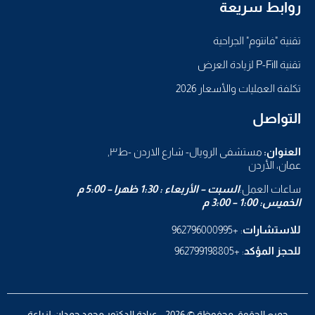
روابط سريعة
تقنية "فانتوم" الجراحية
تقنية P-Fill لزيادة العرض
تكلفة العمليات والأسعار 2026
التواصل
العنوان:
مستشفى الرويال- شارع الاردن -ط٣,
عمان، الأردن
ساعات العمل:
السبت – الأربعاء : 1:30 ظهرا – 5:00 م
الخميس: 1:00 – 3:00 م
للاستشارات
: +962796000995
للحجز المؤكد
: +962799198805
جميع الحقوق محفوظة © 2026 - عيادة الدكتور محمد حمدان لزراعة