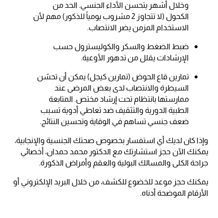
وخلال أشهر يتحسن الأداء الجنسي. الحد من
الكحول (لا تتجاوز 2 مشروب يومياً للذكور) مهم لأن
الاستخدام المزمن يضر الانتصاب.
ضبط الضغط والسكر والكوليسترول حسب
الإرشادات يقلل من تدهور الأوعية.
تمارين قاع الحوض (تمارين كيجل) يمكن أن تحسّن
السيطرة والانتصاب لدى بعض المرضى عند
ممارستها بانتظام تحت إرشاد مختص. المتابعة
الطبية الدورية والتثقيف ضد تعاطي أدوية تسبب
ضعف جنسي تساهم في الوقاية وتحسين النتائج.
وإذا كان لديك أي استفسار بخصوص صحتك الجنسية والإنجابية،
يمكنك الآن حجز استشارتك مع الدكتور محمد حمدان، أخصائي
جراحة الكلى والمسالك البولية والعقم وأمراض الذكورة.
يمكنك حجز موعد للخضوع للكشف، من خلال البريد الإلكتروني أو
الأرقام الموضحة أدناه.