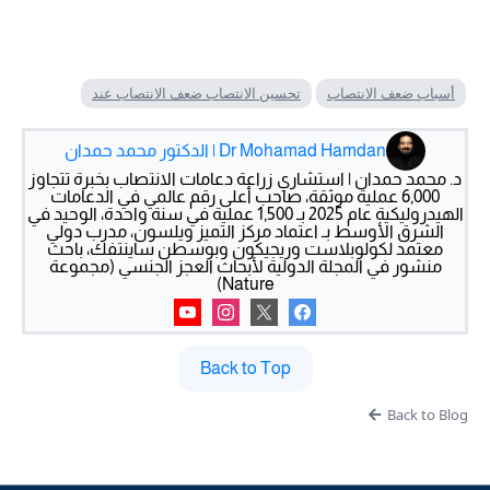
أسباب ضعف الانتصاب
تحسين الانتصاب ضعف الانتصاب عند
Dr Mohamad Hamdan | الدكتور محمد حمدان
د. محمد حمدان | استشاري زراعة دعامات الانتصاب بخبرة تتجاوز
6,000 عملية موثقة، صاحب أعلى رقم عالمي في الدعامات
الهيدروليكية عام 2025 بـ 1,500 عملية في سنة واحدة، الوحيد في
الشرق الأوسط بـ اعتماد مركز التميز ويلسون، مدرب دولي
معتمد لكولوبلاست وريجيكون وبوسطن ساينتفك، باحث
منشور في المجلة الدولية لأبحاث العجز الجنسي (مجموعة
Nature)
Back to Top
Back to Blog