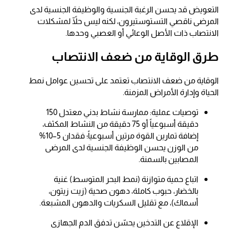
التعويض قد يحسن الرغبة الجنسية والوظيفة الجنسية لدى
المرضى ناقصي التستوستيرون، لكنه ليس حلّاً لمشكلات
الانتصاب ذات الأصل الوعائي أو العصبي وحدها.
طرق الوقاية من ضعف الانتصاب
الوقاية من ضعف الانتصاب تعتمد على تحسين عوامل نمط
الحياة وإدارة الأمراض المزمنة.
توصيات عملية: ممارسة نشاط بدني معتدل 150
دقيقة أسبوعياً أو 75 دقيقة من النشاط المكثف،
إضافة تمارين القوة مرتين أسبوعياً؛ فقدان 5–10%
من الوزن يحسن الوظيفة الجنسية لدى المرضى
المصابين بالسمنة.
اتباع حمية متوازنة (نمط البحر المتوسط) غنية
بالخضار، حبوب كاملة، دهون صحية (زيت زيتون،
أسماك)، مع تقليل السكريات والدهون المشبعة.
الإقلاع عن التدخين يحسّن تدفق الدم الجهازى