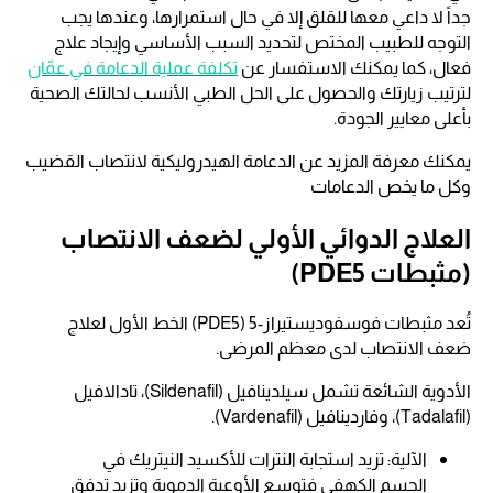
جداً لا داعي معها للقلق إلا في حال استمرارها، وعندها يجب
التوجه للطبيب المختص لتحديد السبب الأساسي وإيجاد علاج
فعال، كما يمكنك الاستفسار عن
تكلفة عملية الدعامة في عمّان
لترتيب زيارتك والحصول على الحل الطبي الأنسب لحالتك الصحية
بأعلى معايير الجودة.
يمكنك معرفة المزيد عن الدعامة الهيدروليكية لانتصاب القضيب
وكل ما يخص الدعامات
العلاج الدوائي الأولي لضعف الانتصاب
(مثبطات PDE5)
تُعد مثبطات فوسفوديستيراز-5 (PDE5) الخط الأول لعلاج
ضعف الانتصاب لدى معظم المرضى.
الأدوية الشائعة تشمل سيلدينافيل (Sildenafil)، تادالافيل
(Tadalafil)، وفاردينافيل (Vardenafil).
الآلية: تزيد استجابة النترات للأكسيد النيتريك في
الجسم الكهفي فتوسع الأوعية الدموية وتزيد تدفق