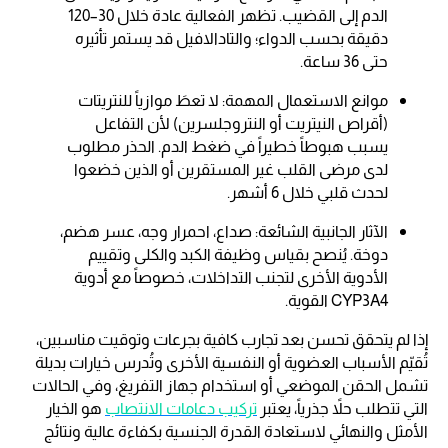
الدم إلى القضيب. تظهر الفعالية عادة خلال 30–120
دقيقة بحسب الدواء؛ والتادالافيل قد يستمر تأثيره
حتى 36 ساعة.
موانع الاستعمال المهمة: لا تعطَ موازياً للنتريتات
(أقراص النيتريت أو النتروجلسرين) لأن التفاعل
يسبب هبوطاً خطيراً في ضغط الدم. الحذر مطلوب
لدى مرضى القلب غير المستقرين أو الذين خضعوا
لحدث قلبي خلال 6 أشهر.
الآثار الجانبية الشائعة: صداع، احمرار وجه، عسر هضم،
دوخة. يُنصح بقياس وظيفة الكبد والكلى وتقييم
الأدوية الأخرى لتجنب التداخلات، خصوصاً مع أدوية
CYP3A4 القوية.
إذا لم يتحقق تحسن بعد تجارب كافية بجرعات وتوقيت مناسبين،
تُقيّم الأسباب العضوية أو النفسية الأخرى وتُدرس خيارات بديلة
تشمل الحقن الموضعي أو استخدام جهاز التفريغ، وفي الحالات
التي تتطلب حلاً جذرياً، يعتبر
تركيب دعامات الانتصاب
هو الخيار
الأمثل والنهائي لاستعادة القدرة الجنسية بكفاءة عالية ونتائج