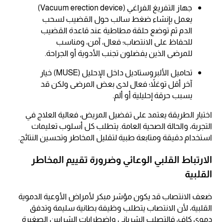
جهاز التفريغ الفراغي (Vacuum erection device)
يعمل بإنشاء ضغط سالب حول القضيب لسحب
الدم ثم توضع حلقة مطاطية عند قاعدة القضيب
للحفاظ على الانتصاب؛ فعال، آمن، ومناسب
للمرضى الذين يفضلون تجنب الأدوية أو الجراحة.
تحاميل الألبروستاديل داخل الإحليل (MUSE) خيار
آخر أقل توغلاً؛ فعال لدى بعض المرضى ولكن قد
يسبب حرقة إحليلية أو ألم.
اختيار الطريقة يعتمد على تفضيل المريض، فعالية العلاج في
التجربة، والحالة الصحية العامة. يتطلب كل أسلوب تعليمات
استخدام دقيقة ومتابعة طبية لتقليل المخاطر وتحسين النتائج.
الارتباط القلبي الوعائي وضرورة تقييم المخاطر
القلبية
ضعف الانتصاب قد يكون مؤشر مبكر لأمراض الأوعية الدموية
القلبية، لأن الانتصاب يتطلب وظيفة بطانية سليمة وتدفق
دموي كافٍ، فالتصلب الشرياني واضطرابات الشرايين الصغيرة