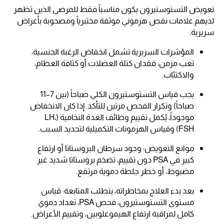
تعويض التستوستيرون يكون مناسباً فقط للمرضى الذين تظهر
لديهم علامات نقص هرموني موثقة مختبرياً ومصحوبة بأعراض
سريرية.
المؤشرات السريرية تشمل انخفاض الرغبة الجنسية،
تعب مزمن، فقدان كتلة العضلات أو كثافة العظام،
والاكتئاب.
يجب قياس التستوستيرون الكلي صباحاً (بين 7–11
صباحاً) وتكرار الفحص مرتين للتأكد. إذا كان الانخفاض
موجوداً، يُكمل تقييم وظائف الغدة النخامية (LH،
FSH) وقياس الهرمونات التكميلية لتحديد السبب.
موانع التعويض: وجود سرطان البروستاتا أو ارتفاع
كبير في PSA دون تقييم، تضخم بروستاتا شديد غير
مضبوط، أو خطر جلطة دموية مرتفع.
بعد بدء العلاج بمخاطراته، يتطلب المتابعة: قياس
مستوى التستوستيرون، فحص PSA، تعداد دموي
كامل لمراقبة ارتفاع الهيموغلوبين، وتقييم الأعراض.