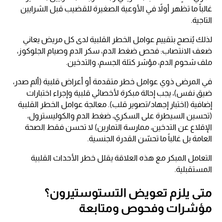
غالباً ما تظهر أولاً في الأوعية الصغيرة للقضيب قبل الشرايين
التاجية.
لذلك يُنصح بتقييم عوامل الخطر القلبية لدى كل مريض يعاني
ضعف الانتصاب: فحص ضغط الدم، سكر الدم وصيام الجلوكوز،
ملف شحوم الدم، مؤشر كتلة الجسم، والتدخين.
في المرضى ذوي عوامل خطر متقدمة أو أعراض قلبية (ألم صدر،
ضيق نفس)، يجب إحالة مبكرة لأخصائي قلبية وإجراء اختبارات
إضافية (اختبار إجهاد/تصوير قلب). معالجة عوامل الخطر القلبية
(تحسين السيطرة على السكري، ضغط الدم والكوليسترول،
الإقلاع عن التدخين، ممارسة التمارين) لا تحسن فقط الصحة
العامة بل غالباً ما تحسّن القدرة الجنسية.
التعامل المبكر مع هذه العلاقة يقلل خطر الأحداث القلبية
المستقبلية.
متى يلزم تعويض التستوستيرون؟
مؤشرات وفحوص ومتابعة