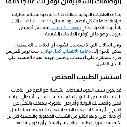
الوصفات الشعبيةلن توفر لك علاجاً دائماً
بخلاف العلاجات الدوائية، هنالك حالات مرضية تستلزم عمليات
جراحية لحلها بشكل قطعي ودائم، مثل
دعامات الانتصاب
التي
يلجأ إليها الأطباء لعلاج
ضعف .الانتصاب
المستمر، أومرض
بيروني، وهو ما لن توفره العلاجات الشعبية
وفي الحالات التي لا تستجيب للأدوية أو العلاجات التحفظية،
يمكن اللجوء إلى
دعامة الانتصاب كحل نهائي
، حيث توفر للمريض
قدرة مستقرة على الانتصاب وتحسن جودة الحياة الجنسية على
المدى الطويل.
استشر الطبيب المختص
قد يكون سبب اللجوء للعلاجات الشعبية هو الحرج من الذهاب
للطبيب المختص. لذا فإن الدكتور محمد حمدان – أخصائي جراحة
الكلى والمسالك البولية وأمراض الذكورة- ينصحك بالتخلّي عن
الحرج. إذ أنّ مشكلة ضعف الانتصاب هي حالة مرضية مثلها مثل
أي حالة أخرى، ولها الكثير من الأسباب العضوية والنفسية التي لن
يكتشفها سوى الطبيب، والتي من الممكن أن يكون علاجها