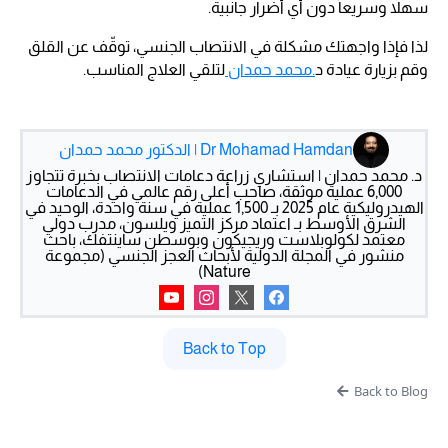
سهلاً وسريعاً دون أي أضرار جانبية.
لذا فإذا واجهتك مشكلة في الانتصاب الجنسي، توقّف عن القلق
وقم بزيارة عيادة د
.محمد حمدان
لتلقي العلاج المناسب.
Dr Mohamad Hamdan | الدكتور محمد حمدان
د. محمد حمدان | استشاري زراعة دعامات الانتصاب بخبرة تتجاوز
6,000 عملية موثقة، صاحب أعلى رقم عالمي في الدعامات
الهيدروليكية عام 2025 بـ 1,500 عملية في سنة واحدة، الوحيد في
الشرق الأوسط بـ اعتماد مركز التميز ويلسون، مدرب دولي
معتمد لكولوبلاست وريجيكون وبوسطن ساينتفك، باحث
منشور في المجلة الدولية لأبحاث العجز الجنسي (مجموعة
Nature)
Back to Top
Back to Blog