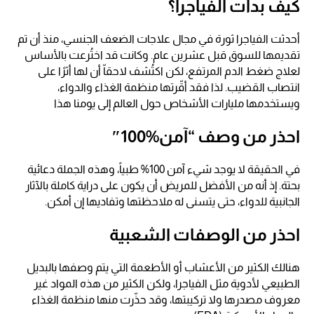
كيف بدأت الفياجرا؟
أحدثت الفياجرا ثورة في مجال علاجات الضعف الجنسي، منذ أن تم
تقديمها للسوق قبل عشرين عام. وكانت قد اختُرعت بالأساس
لعلاج ضغط الدم المرتفع، لكن اكتُشف لاحقاّ أن لها أثرًا على
انتصاب القضيب. لذا فقد أقّرتها منظمة الغذاء والدواء،
ويستخدمها مليارات الأشخاص حول العالم إلى يومنا هذا
احذر من وصف “آمن%100″
في الحقيقة لا يوجد شيء آمن 100% طبياً، وهذه الجملة دعائية
بحتة. إذ أنه من الأفضل للمريض أن يكون على دراية كاملة بالآثار
الجانبية للدواء، حتى يتسنى له ملاحظتها وتفاديها إن أمكن.
احذر من الوصفات الشعبية
هنالك الكثير من الأعشاب أو الأطعمة التي يتم وصفها بالبديل
الطبيعي لأدوية مثل الفياجرا، ولكن الكثير من هذه المواد غير
معروف مصدرها ولا تركيبتها، وقد حذّرت منها منظمة الغذاء