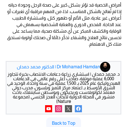
أمراض الخصية قد تؤثر بشكل كبير على صحة الرجل وجودة حياته
إذا لم تُعالج بالشكل المناسب. لذا، من المهم مراقبة أي تغيرات أو
أعراض غير عادية، مثل الألم أو ظهور كتل، واستشارة الطبيب
عند الحاجة. الفحص الدوري والعناية الشخصية يسهمان في
الوقاية والكشف المبكر عن أي مشكلة صحية، مما يساعد على
تحسين نتائج العلاج والشفاء. تذكّر دائمًا أن صحتك أولوية تستحق
منك كل الاهتمام.
Dr Mohamad Hamdan | الدكتور محمد حمدان
د. محمد حمدان | استشاري زراعة دعامات الانتصاب بخبرة تتجاوز
6,000 عملية موثقة، صاحب أعلى رقم عالمي في الدعامات
الهيدروليكية عام 2025 بـ 1,500 عملية في سنة واحدة، الوحيد في
الشرق الأوسط بـ اعتماد مركز التميز ويلسون، مدرب دولي
معتمد لكولوبلاست وريجيكون وبوسطن ساينتفك، باحث
منشور في المجلة الدولية لأبحاث العجز الجنسي (مجموعة
Nature)
Back to Top