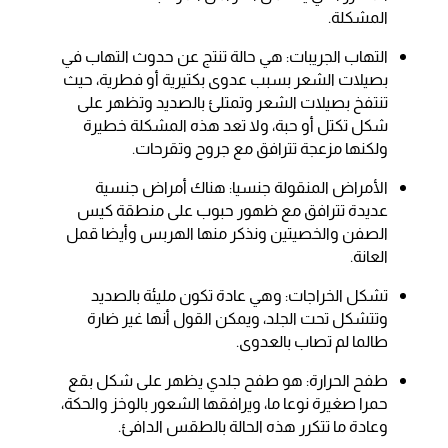
المشكلة.
التهاب الجريبات: هي حالة تنتج عن حدوث التهاب في
بصيلات الشعر بسبب عدوى بكتيرية أو فطرية، حيث
تنتفخ بصيلات الشعر وتمتلئ بالصديد وتظهر على
شكل تكتل أو حبة، ولا تعد هذه المشكلة خطيرة
ولكنها مزعجة تترافق مع جروح وتقرحات.
الأمراض المنقولة جنسيا: هناك أمراض جنسية
عديدة تترافق مع ظهور حبوب على منطقة كيس
الصفن والخصيتين ونذكر منها الهربس وأيضا قمل
العانة.
تشكل الخراجات: وهي عادة تكون مليئة بالصديد
وتتشكل تحت الجلد، ويمكن القول أنها غير ضارة
طالما لم تصاب بالعدوى.
طفح الحرارة: هو طفح جلدي يظهر على شكل بقع
حمرا صغيرة نوعا ما، ويرافقها الشعور بالوخز والحكة،
وعادة ما تتكرر هذه الحالة بالطقس الدافئ.