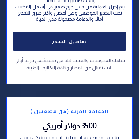
ومخصصة لزراعة الدعامات
يتم إجراء العملية من خلال جرح صغير في أسفل القضيب
تحت التخدير الموضعي وهي أفضل وأكثر طرق التخدير
أمانًا، والدعامة مضمونة مدى الحياة
تفاصيل السعر
شاملة الفحوصات والمبيت ليلة في مستشفى درجة أولى
⁠الاستقبال من المطار وكافة التكاليف الطبية
الدعامة المرنة (من قطعتين )
3500 دولار أمريكي
يقوم د. محمد حمدان بزراعة الدعامات بشكل يومي