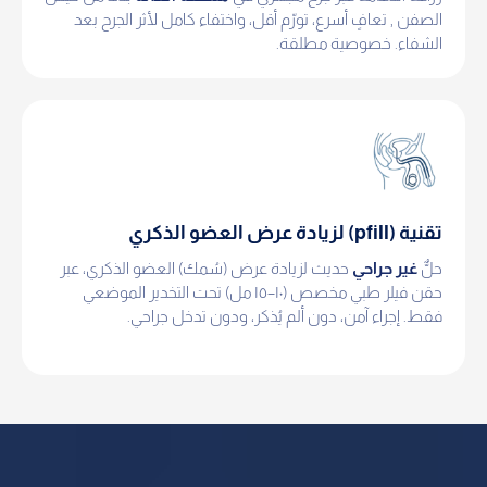
الصفن , تعافٍ أسرع، تورّم أقل، واختفاء كامل لأثر الجرح بعد
الشفاء. خصوصية مطلقة.
تقنية (pfill) لزيادة عرض العضو الذكري
حلٌّ
غير جراحي
حديث لزيادة عرض (سُمك) العضو الذكري، عبر
حقن فيلر طبي مخصص (١٠–١٥ مل) تحت التخدير الموضعي
فقط. إجراء آمن، دون ألم يُذكر، ودون تدخل جراحي.