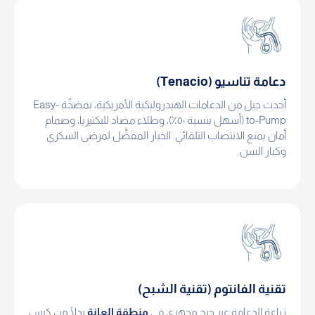
دعامة تناسيو (Tenacio)
أحدث جيل من الدعامات الهيدروليكية الأمريكية، بمضخّة Easy-
to-Pump (أسهل بنسبة ٥٠٪)، وطلاء مضاد للبكتيريا، وصمام
أمان يمنع الانتصاب التلقائي. الخيار المفضَّل لمرضى السكري
وكبار السن.
تقنية الفانتوم (تقنية الشبح)
زراعة الدعامة عبر جرح مجهري في
منطقة العانة
بدلًا من كيس