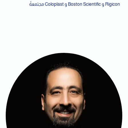
Rigicon و Boston Scientific و Coloplast مجتمعةً