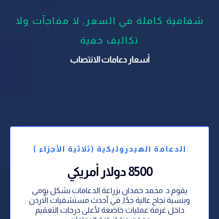
شفافية كاملة في السعر, لا مفاجآت ولا
تكاليف خفية
أسعار دعامات الانتصاب
الدعامة الهيدروليكية (ثلاثية الأجزاء )
8500 دولار أمريكي
يقوم د. محمد حمدان بزراعة الدعامات بشكل يومي
وبنسبة نجاح عالية جدُا, في أحدث مستشفيات الاْردن
داخل غرفة عمليات خاضعة لأعلى درجات التعقيم