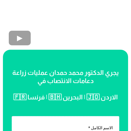
يجري الدكتور محمد حمدان عمليات زراعة
دعامات الانتصاب في
الاردن 🇯🇴 | البحرين 🇧🇭 | فرنسا 🇫🇷
الاسم الكامل
*