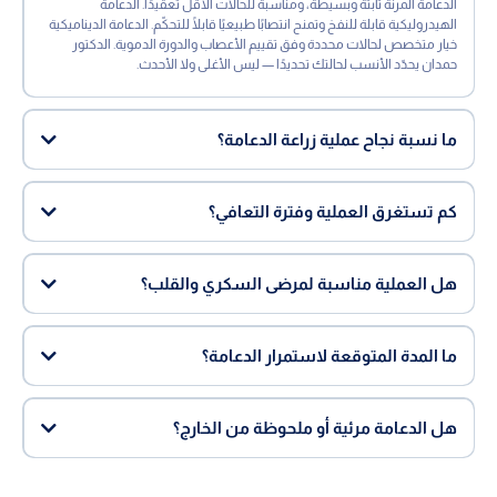
الدعامة المرنة ثابتة وبسيطة، ومناسبة للحالات الأقل تعقيدًا. الدعامة
الهيدروليكية قابلة للنفخ وتمنح انتصابًا طبيعيًا قابلًا للتحكّم. الدعامة الديناميكية
خيار متخصص لحالات محددة وفق تقييم الأعصاب والدورة الدموية. الدكتور
حمدان يحدّد الأنسب لحالتك تحديدًا — ليس الأغلى ولا الأحدث.
ما نسبة نجاح عملية زراعة الدعامة؟
كم تستغرق العملية وفترة التعافي؟
هل العملية مناسبة لمرضى السكري والقلب؟
ما المدة المتوقعة لاستمرار الدعامة؟
هل الدعامة مرئية أو ملحوظة من الخارج؟