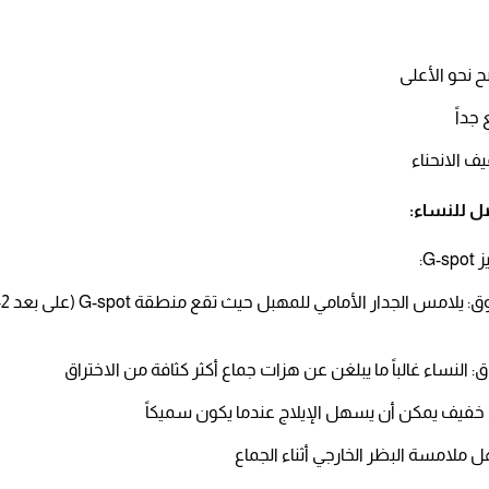
 نحو الأعلى
داً
 الانحناء​
ل للنساء:​
:​
: النساء غالباً ما يبلغن عن هزات جماع أكثر كثافة من الاختراق​
ء خفيف يمكن أن يسهل الإيلاج عندما يكون سميكاً​
ملامسة البظر الخارجي أثناء الجماع​