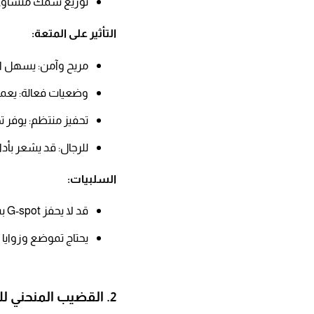
توزيع سمك متساو
التأثير على المتعة:​
مريح وآمن: يسهل الإ
وضعيات فعالة: يعمل
تحفيز منتظم: يوفر تح
للرجال: قد يشعر بأد
السلبيات:​
قد لا يحفز G-spot بسهولة دون وضعيات محددة​
يحتاج تموضع وزوايا
2. القضيب المنحني للأعلى (Upward Curve)