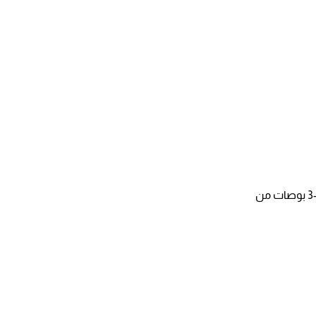
تحفيز G-spot المتفوق: يلامس الجدار الأمامي للمهبل حيث تقع منطقة G-spot (على بعد 2-3 بوصات من