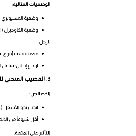
الوضعيات المثالية:​
وضعية المسيونري (الر
وضعية الكاوجيرل (ا
للرجل:​
متعة نفسية أقوى: م
ارتجاع إيجابي: تفاعل ا
3. القضيب المنحني للأسفل (Downward Curve)
الخصائص:​
انحناء نحو الأسفل 
أقل شيوعاً من الانحنا
التأثير على المتعة:​