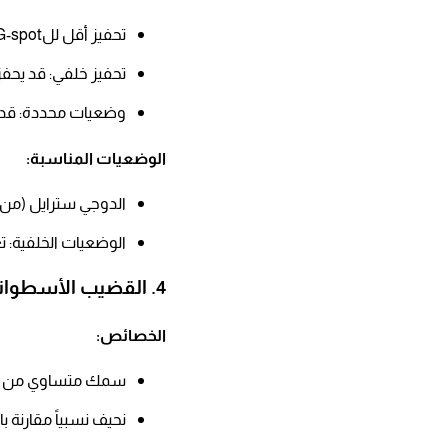
تحفيز أقل للG-spot: قد لا يلامس الجدار الأمامي بسهولة​
تحفيز خلفي: قد يحفز
وضعيات محددة: قد ت
الوضعيات المناسبة:​
الدوجي سترايل (من ال
الوضعيات الخلفية: 
4. القضيب الأسطواني / الشبيه بالقلم (Pencil-shaped)
الخصائص:​
سمك متساوي من الق
نحيف نسبياً مقارنة با