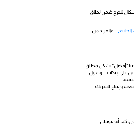
لأشكال تندرج ضمن نطاق
الطبيعي
، والمزيد من
معيناً “أفضل” بشكل مطلق.
س على إمكانية الوصول
جنسية.
عية وإمتاع الشريك
ل، كما أنه موطن