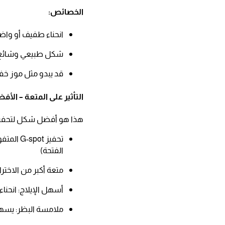
الخصائص:​
انحناء طفيف أو واضح
شكل طبيعي وشائع ج
قد يبدو مثل موز خفيف
التأثير على المتعة – الأفض
هذا هو أفضل شكل لتحفيز G-spot
الفتحة)​
متعة أكبر من الاختراق
أسهل الإيلاج: انحنا
ملامسة البظر: يسهل 