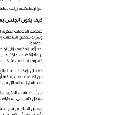
اقرأ ايضا:تكلفة زراعة دعام
كيف يكون الجنس بعد
صُممت الدعامات الذكرية 
وسريّة لتحقيق الانتصاب، إ
الدعامة.
أحد أكبر المخاوف التي نوا
زراعة القضيب لا تؤثر على 
فسوف تستجيب بشكل عام لل
فلا يزال بإمكانك الاستمتا
من العلاقة الجنسية. كما أن
الصمام لإزالة السائل من ال
بل أن الدعامات الذكرية و
بشكل كامل في انتصابك في 
وبغض النظر عن نوع الدعامة
رأسه. توقع أن يكون قضيبك 