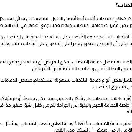
نتصاب؟
كر كعلاج للانتصاب، أثبتت أنها أفضل الحلول المتبعة كحل نهائي لمشاك
 من مميزات دعامة الانتصاب، ولهذا قمنا بجمع أهمها في تلك النقاط
الانتصاب: تساعد دعامة الانتصاب على استعادة القدرة على الانتصاب و
 يعني أن المريض سيكون قادرًا على الحصول على انتصاب صلب وكافي
لجنسية: بفضل دعامة الانتصاب، يمكن للمريض أن يستعيد رغبته وثقته ف
حسين الرضا الجنسي والعلاقة الشخصية بين الشريكين.
ميز بعض أنواع دعامة الانتصاب بسهولة الاستخدام، فبعض الدعامات تعم
 في مستوى الانتصاب.
ؤثر دعامات الانتصاب على شكل القضيب سواء كان منتصبًا أو مرتخيًا، كما
ا، خاصة الدعامة الهيدروليكية، لأن الجراحة تتم من خلال شق صغير جدًا
ته.
تعتبر دعامة الانتصاب حلًا فعّالًا ودائمًا لعلاج ضعف الانتصاب. وبشكل ع
ة من الزمن، ويمكن أن تستمر مدى العُمر.