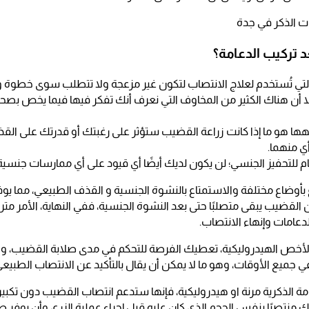
ات الذكر في جدة
 تركيب الدعامة؟
التي تُستخدم لعلاج الانتصاب لتكون غير مزعجة ولا تتطلب سوى خطوة
لا أن هناك الكثير من المخاوف التي نعرف أنك تفكر فيها فيما يخص بصح
جهها هو ما إذا كانت زراعة القضيب ستؤثر على رغبتك أو قدرتك على الق
أي منهما.
تحفيز الجنسي؛ لن يكون لديك أيضًا أي قيود على أي ممارسات جنسي
ع بأوضاع مختلفة والاستمتاع بالنشوة الجنسية و القذف الطبيعي، مما ي
 القضيب يبقى متصلبًا حتى بعد النشوة الجنسية، ففي النهاية، الأمر مترو
دعامات وإنهاء الانتصاب.
بالأخص الهيدروليكية، تعطيك الفرصة للتحكم في مدى صلابة القضيب، وطو
جميع الأوقات، وهو ما لا يمكن أن يقال بالتأكيد عن الانتصاب الطبيعي
 الذكرية مرنة او هيدروليكية، فإنها ستدعم انتصاب القضيب دون تكبيره
منتصبًا بنفس الحجم الذي كان عليه قبل إجراء عملية الزرع، وأن يوفر صل