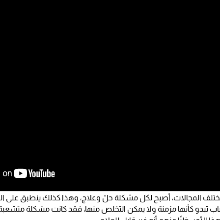
لف المجالات، أصبح لكل مشكلة حلّ وعلاج، وهذا كذلك ينطبق على الدع
تبدو كأنها مزمنة ولا يمكن التخلص منها، فقد كانت مشكلة متشعبة ح