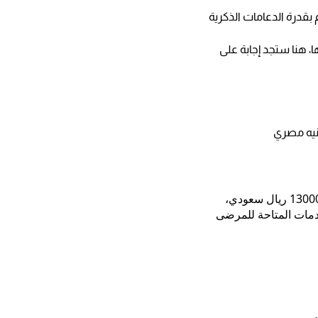
بقدرة الدعامات الذكرية
، هنا ستجد إجابة على
يتراوح سعر دعامة الذكر المرنة في السعودية 35000 ريال سعودي، أما الهيدروليك فيبلغ سعرها 13000 ريال سعودي،
خدمات المتاحة للمرضى