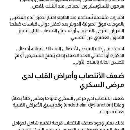
هرمون التستوستيرون الصباحي عند الشك بنقص.
اختبارات متقدمة تُستخدم عند الحاجة: اختبار تدفق الدم القضيبى
بالموجات فوق الصوتية الدوبلر بعد تحفيز دوائي، قياسات ضغط
الشريان الفرجي-القضيبي، أو تسجيل الانتصاب الليلي لتمييز
المكون العضوي عن النفسي.
لا تتردد في إحالة المريض لأخصائي المسالك البولية، أخصائي
الذكورة أو أخصائي الغدد الصماء إذا لم يتضح التشخيص أو لم
تتحسن الحالة بالعلاج الأولي.
ضعف الأنتصاب وأمراض القلب لدى
مرضى السكري
ضعف الانتصاب لدى مرضى السكري غالبًا ما يعكس خللًا بطانيًا
وعائيًا (endothelial dysfunction) وقد يسبق الأعراض القلبية
بعدة سنوات.
لذلك يعتبر وجود ضعف الانتصاب فرصة لتقييم شامل لعوامل
الخطر القلبية: ضغط الدم، الدهون، مستوى السكر، التدخين،