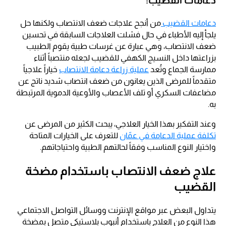
دعامات القضيب:
دعامات القضيب
من أنجح علاجات ضعف الانتصاب ولكنها حل
يلجأ إليه الأطباء في حال فشلت العلاجات السابقة في تحسين
ضعف الانتصاب، وهي عبارة عن غرسات طبية يقوم الطبيب
بزراعتها داخل النسيج الكهفي للقضيب لجعله منتصباً أثناء
ممارسة الجماع
وتُعد
عملية زراعة دعامة الانتصاب
خياراً علاجياً
متقدماً للمرضى الذين يعانون من ضعف انتصاب شديد ناتج عن
مضاعفات السكري أو تلف الأعصاب والأوعية الدموية المرتبطة
به.
وعند التفكير بهذا الخيار العلاجي، يبحث الكثير من المرضى عن
تكلفة عملية الدعامة في عمّان
للتعرف على الخيارات المتاحة
واختيار النوع المناسب وفقاً لحالتهم الطبية واحتياجاتهم.
علاج ضعف الانتصاب باستخدام مضخة
القضيب
يتداول البعض عبر مواقع الإنترنت ووسائل التواصل الاجتماعي
هذا النوع من العلاج باستخدام أنبوب بلاستيكي متصل بمضخة