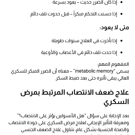
إذا كان الضرر حديث – يعود بسرعة​
إذا حسنت التحكم مبكراً – قبل حدوث تلف دائم​
متى لا يعود:​
إذا تأخرت في العلاج سنوات طويلة​
إذا حدث تلف دائم في الأعصاب والأوعية​
المفهوم المهم:​
يسمى “metabolic memory” – معناه أن الضرر المبكر للسكري
العالي يبقى تأثيره حتى بعد ضبط السكر.
علاج ضعف الانتصاب المرتبط بمرض
السكري
بعد الإجابة على سؤال “هل الأنسولين يؤثر على الانتصاب؟”
ومعرفة التأثير الإيجابي لعلاج مرض السكري على جودة الانتصاب
والصحة الجنسية بشكل عام، نتناول علاج الضعف الجنسي