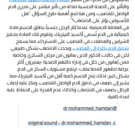
والتأثير على الصحة الجنسية لما له من تأثير مباشر على مجرى الدم
الواصل للقضيب، ومن هنا تنبع أهمية طرح السؤال “هل
الأنسولين يؤثر على الانتصاب؟”.
في العلاقة الحميمية؛ عندما يُثار الرجل جنسياً، يطلق الجسم مادة
كيميائية في الدم تُسمى أكسيد النيتريك، وتقوم تلك المادة بتحفيز
الشرايين والعضلات في القضيب على الاسترخاء، مما يسمح
بتدفق الدم بكثرة إلى القضيب
، ويحدث الانتصاب بشكل طبيعي.
لكن في حالات الذكور الذين يعانون من مرض السكري وخاصة
ممن يُعانون من خلل في إدارة حالتهم الصحية -يعتبرون أكثر
عرضة لظهور المضاعفات- ترتفع مستويات السكر في الدم
بشكل كبير، لذلك ينتج الجسم كمية أقل من أكسيد النيتريك مما
يشير إلى ضعف في تدفق الدم الواصل للقضيب، وبناءً عليه يُصاب
الرجال بضعف في الانتصاب وكذلك عدم القدرة على الحفاظ عليه
لمدة كافية.
@dr.mohammed_hamdan
♬ original sound – dr.mohammed_hamdan