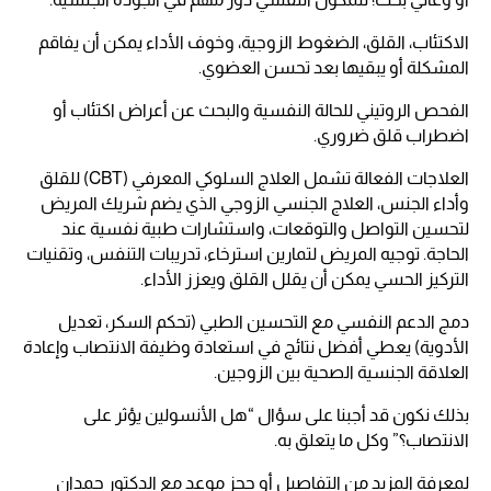
الاكتئاب، القلق، الضغوط الزوجية، وخوف الأداء يمكن أن يفاقم
المشكلة أو يبقيها بعد تحسن العضوي.
الفحص الروتيني للحالة النفسية والبحث عن أعراض اكتئاب أو
اضطراب قلق ضروري.
العلاجات الفعالة تشمل العلاج السلوكي المعرفي (CBT) للقلق
وأداء الجنس، العلاج الجنسي الزوجي الذي يضم شريك المريض
لتحسين التواصل والتوقعات، واستشارات طبية نفسية عند
الحاجة. توجيه المريض لتمارين استرخاء، تدريبات التنفس، وتقنيات
التركيز الحسي يمكن أن يقلل القلق ويعزز الأداء.
دمج الدعم النفسي مع التحسين الطبي (تحكم السكر، تعديل
الأدوية) يعطي أفضل نتائج في استعادة وظيفة الانتصاب وإعادة
العلاقة الجنسية الصحية بين الزوجين.
بذلك نكون قد أجبنا على سؤال “هل الأنسولين يؤثر على
الانتصاب؟” وكل ما يتعلق به.
لمعرفة المزيد من التفاصيل أو حجز موعد مع الدكتور حمدان