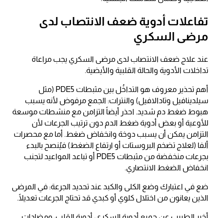
تفاعلات أدوية ضعف الانتصاب لدى
مرضى السكري
عند علاج ضعف الانتصاب لدى مرضى السكري يجب مراعاة
تداخلات الأدوية والحالة القلبية والأيضية.
أهم تحذير معروف هو التداخُل بين مثبطات PDE5 (مثل
سيلدينافيل وتادالافيل) والنترات: الجمع مرفوض لأنه يسبب
هبوط ضغط دم شديد. احذر أيضاً التزامن مع منشطات موسعة
للأوعية أو بعض أدوية ضغط الدم دون ترتيب الجرعات لأن
التزامن يمكن أن يسبب دوخة وانخفاض ضغط. أما مع محصرات
ألفا (لعلاج تضخم البروستات أو ارتفاع الضغط) فيُنصح بالبدء
بجرعات منخفضة من مثبطات PDE5 أو تباعد المواعيد لتجنب
انخفاض الضغط الانتصاري.
ضع في اعتبارك وضع الكلى والكبد عند تحديد الجرعة: في المرضى
الذين يعانون من اختلال كلوي أو كبدي قد تحتاج الجرعات تعديلًا.
أخبر الطبيب عن جميع أدوية السكري، أدوية القلب، ومضادات