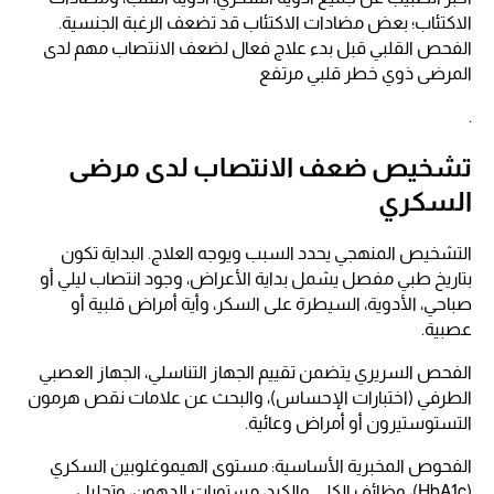
الاكتئاب؛ بعض مضادات الاكتئاب قد تضعف الرغبة الجنسية.
الفحص القلبي قبل بدء علاج فعال لضعف الانتصاب مهم لدى
المرضى ذوي خطر قلبي مرتفع
.
تشخيص ضعف الانتصاب لدى مرضى
السكري
التشخيص المنهجي يحدد السبب ويوجه العلاج. البداية تكون
بتاريخ طبي مفصل يشمل بداية الأعراض، وجود انتصاب ليلي أو
صباحي، الأدوية، السيطرة على السكر، وأية أمراض قلبية أو
عصبية.
الفحص السريري يتضمن تقييم الجهاز التناسلي، الجهاز العصبي
الطرفي (اختبارات الإحساس)، والبحث عن علامات نقص هرمون
التستوستيرون أو أمراض وعائية.
الفحوص المخبرية الأساسية: مستوى الهيموغلوبين السكري
(HbA1c)، وظائف الكلى والكبد، مستويات الدهون، وتحليل