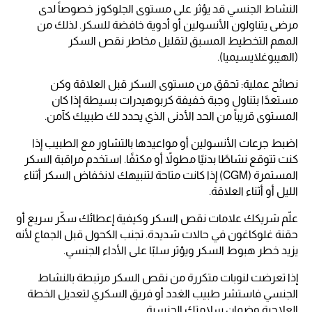
النشاط الجنسي قد يؤثر على مستوى الجلوكوز خصوصاً لدى
مرضى يتناولون الأنسولين أو أدوية خافضة للسكر. لذلك من
المهم التخطيط المسبق لتقليل مخاطر نقص السكر
(الهيبوغلايسيميا).
نصائح عملية: تحقق من مستوى السكر قبل العلاقة وكن
مستعدًا بتناول وجبة خفيفة كربوهيدرات بسيطة إذا كان
المستوى قريباً من الحد الأدنى الذي يحدد لك طبيبك كآمن.
اضبط جرعات الأنسولين أو مواعيدها بالتشاور مع الطبيب إذا
كنت تتوقع نشاطًا بدنيًا مطولاً أو مكثفًا. استخدم مراقبة السكر
المستمرة (CGM) إذا كانت متاحة لتنبيهك لانخفاض السكر أثناء
الليل أو أثناء العلاقة.
علّم شريكك علامات نقص السكر وكيفية إعطائك سكّر سريع أو
حقنة غلوكاغون في حالات شديدة. تجنب الكحول قبل الجماع لأنه
يزيد خطر هبوط السكر ويؤثر سلبًا على الأداء الجنسي.
إذا تعرضت لنوبات متكررة من نقص السكر مرتبطة بالنشاط
الجنسي فاستشر طبيب الغدد أو فريق السكري لتعديل الخطة
العلاجية وضمان سلامتك الجنسية.