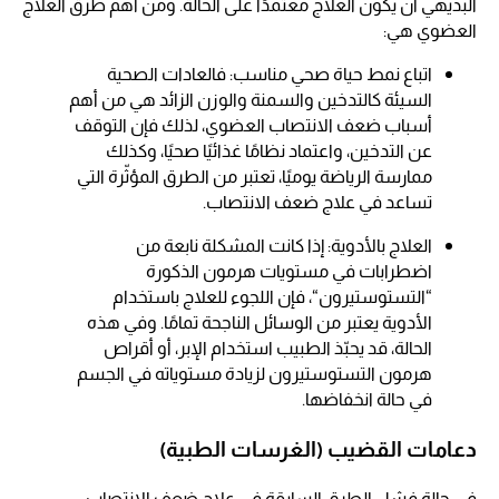
البديهي أن يكون العلاج معتمدًا على الحالة. ومن أهم طرق العلاج
العضوي هي:
اتباع نمط حياة صحي مناسب: فالعادات الصحية
السيئة كالتدخين والسمنة والوزن الزائد هي من أهم
أسباب ضعف الانتصاب العضوي، لذلك فإن التوقف
عن التدخين، واعتماد نظامًا غذائيًا صحيًا، وكذلك
ممارسة الرياضة يوميًا، تعتبر من الطرق المؤثّرة التي
تساعد في علاج ضعف الانتصاب.
العلاج بالأدوية: إذا كانت المشكلة نابعة من
اضطرابات في مستويات هرمون الذكورة
“التستوستيرون“، فإن اللجوء للعلاج باستخدام
الأدوية يعتبر من الوسائل الناجحة تمامًا. وفي هذه
الحالة، قد يحبّذ الطبيب استخدام الإبر، أو أقراص
هرمون التستوستيرون لزيادة مستوياته في الجسم
في حالة انخفاضها.
دعامات القضيب (الغرسات الطبية)
في حالة فشل الطرق السابقة في علاج ضعف الانتصاب