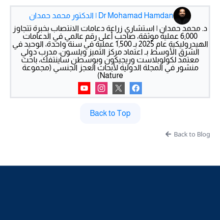
Dr Mohamad Hamdan | الدكتور محمد حمدان
د. محمد حمدان | استشاري زراعة دعامات الانتصاب بخبرة تتجاوز
6,000 عملية موثقة، صاحب أعلى رقم عالمي في الدعامات
الهيدروليكية عام 2025 بـ 1,500 عملية في سنة واحدة، الوحيد في
الشرق الأوسط بـ اعتماد مركز التميز ويلسون، مدرب دولي
معتمد لكولوبلاست وريجيكون وبوسطن ساينتفك، باحث
منشور في المجلة الدولية لأبحاث العجز الجنسي (مجموعة
Nature)
Back to Top
Back to Blog