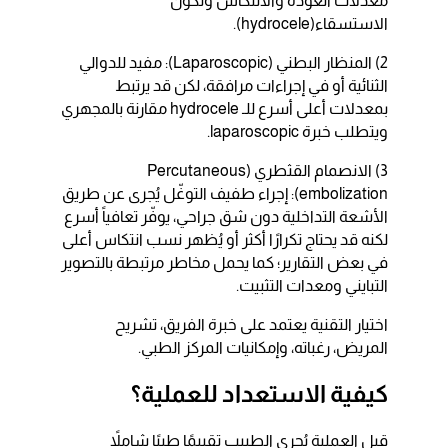
معدلات العودة والانتكاس وتكوّن
الاستسقاء(hydrocele).
2) المنظار البطني (Laparoscopic): مفيد للدوالي
الثنائية أو في إجراءات مرافقة، لكن قد يرتبط
بمعدلات أعلى أسرع للـ hydrocele مقارنة بالمجهري
ويتطلب خبرة laparoscopic.
3) الانصمام القثطري (Percutaneous
embolization): إجراء طفيف التوغّل يُجرى عن طريق
الأشعة التداخلية دون شق جراحي، يوفّر تعافياً أسرع
لكنه قد يحتاج تكرارًا أكثر أو يُظهر نسب انتكاس أعلى
في بعض التقارير؛ كما يحمل مخاطر مرتبطة بالتصوير
التبايني ومعدات التثبيت.
اختيار التقنية يعتمد على خبرة الفريق، تشريح
المريض، رغباته، وإمكانيات المركز الطبي.
كيفية الاستعداد للعملية؟
قبل العملية يُجري الطبيب تقييمًا طبيًا شاملاً