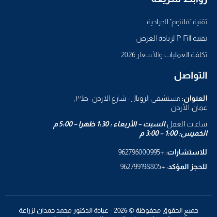
تقنية "فانتوم" الجراحية
تقنية P-Fill لزيادة العرض
تكلفة العمليات والأسعار 2026
التواصل
العنوان:
مستشفى الرويال- شارع الاردن -ط٣,
عمان، الأردن
ساعات العمل:
السبت – الأربعاء : 1:30 ظهرا – 5:00 م
الخميس: 1:00 – 3:00 م
للاستشارات
: +962796000995
للحجز المؤكد
: +962799198805
جميع الحقوق محفوظة © 2026 - عيادة الدكتور محمد حمدان لزراعة