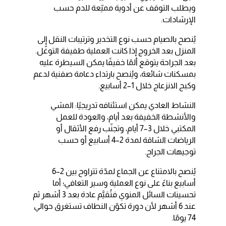
ويطلب التوقف عن أدوية مميّعة للدم حسب
الإرشادات.
يُنصح بالصيام حسب نوع التخدير وترتيبات النقل إلى
المنزل بعد الخروج إذا كانت العملية طفيفة التوغّل.
بعد الجراحة يتوقع ألمًا خفيفًا يمكن السيطرة عليه
بمسكنات شائعة، ويُنصح بارتداء دعامة صفنية لدعم
وكبح الانزعاج خلال 1–2 أسابيع.
النشاط العادي يمكن استئنافه تدريجيًا: المشي
والأنشطة الخفيفة بعد أيام، والعودة للعمل
المكتبي خلال 3–7 أيام، وتجنّب رفع الأثقال أو
الرياضات الشاقة لمدة 2–4 أسابيع أو حسب
توجيهات الجراح.
يُنصح بالامتناع عن الجماع لمدّة تتراوح بين 2–6
أسابيع بناءً على نوع العملية وسير التعافي؛ أما
تحسينات السائل المنوي فتُقيَّم عادة بعد 3 أشهر ثم
عند 6 أشهر لأن دورة تكوّن النطاف تستغرق حوالي
74 يومًا.