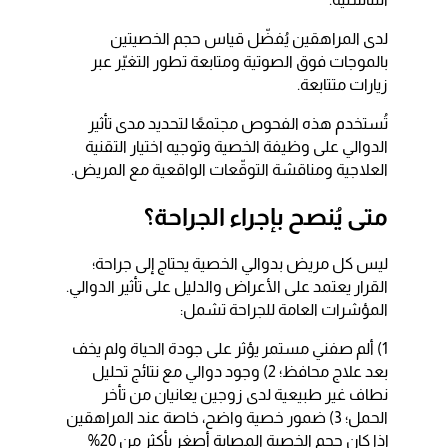
لدى المراهقين يُفضّل قياس حجم الخصيتين
بالموجات فوق الصوتية ومتابعة تطور التغيّر عبر
زيارات متتابعة.
تُستخدم هذه الفحوص مجتمعًا لتحديد مدى تأثير
الدوالي على وظيفة الخصية وتوجيه اختيار التقنية
العلاجية ومناقشة التوقّعات الواقعية مع المريض.
متى يُنصح بإجراء الجراحة؟
ليس كل مريض بدوالي الخصية يحتاج إلى جراحة؛
القرار يعتمد على الأعراض والدليل على تأثير الدوالي.
المؤشرات العامة للجراحة تشمل:
1) ألم صفني مستمر يؤثر على جودة الحياة ولم يخف
بعد علاج محافظ؛ 2) وجود دوالي مع نتائج تحليل
نطاف غير طبيعية لدى زوجين يعانيان من تأخر
الحمل؛ 3) ضمور خصية واضح، خاصة عند المراهقين
إذا كان حجم الخصية المصابة أصغر بأكثر من 20%