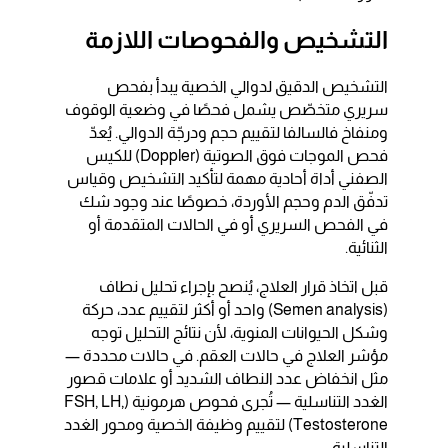
التشخيص والفحوصات اللازمة
التشخيص الدقيق لدوالي الخصية يبدأ بفحص
سريري متخصّص يشمل فحصًا في وضعية الوقوف
ومنفاخ فالسالفا لتقييم حجم ودرجّة الدوالي. يُعدّ
فحص الموجات فوق الصوتية (Doppler) للكيس
الصفني أداة أحادية مهمة لتأكيد التشخيص وقياس
تدفّق الدم وحجم الأوردة، خصوصًا عند وجود شك
في الفحص السريري أو في الحالات المتقدمة أو
الثنائية.
قبل اتخاذ قرار العلاج، يُنصح بإجراء تحليل نطاف
(Semen analysis) واحد أو أكثر لتقييم عدد، حركة
وشكل الحيوانات المنوية، لأن نتائج التحليل توجه
مؤشر العلاج في حالات العقم. في حالات محددة —
مثل انخفاض عدد النطاف الشديد أو علامات قصور
الغدد التناسلية — تُجرى فحوص هرمونية (FSH, LH,
Testosterone) لتقييم وظيفة الخصية ومحور الغدد
التناسلية.