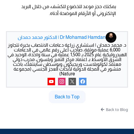
يمكنك حجز موعد للخضوع للكشف، من خلال البريد
الإلكتروني أو الأرقام الموضحة أدناه.
Dr Mohamad Hamdan | الدكتور محمد حمدان
د. محمد حمدان | استشاري زراعة دعامات الانتصاب بخبرة تتجاوز
6,000 عملية موثقة، صاحب أعلى رقم عالمي في الدعامات
الهيدروليكية عام 2025 بـ 1,500 عملية في سنة واحدة، الوحيد في
الشرق الأوسط بـ اعتماد مركز التميز ويلسون، مدرب دولي
معتمد لكولوبلاست وريجيكون وبوسطن ساينتفك، باحث
منشور في المجلة الدولية لأبحاث العجز الجنسي (مجموعة
Nature)
Back to Top
Back to Blog