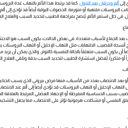
ي إلى
ألم وحرقان بعد التبول
. كما قد يرتبط هذا الألم بالتهاب غدة البروست
كانت البروستات ملتهبة أو متورمة. الحصوات البولية أيضاً قد تؤدي إلى ألم 
ول. في حال استمر الألم، يُنصح بمراجعة الطبيب لتحديد السبب والعلاج ا
اع:
بعد الجماع لأسباب متعددة. في بعض الحالات، يكون السبب هو الاحتك
ج أنسجة القضيب. الالتهابات مثل التهاب الإحليل أو التهاب البروستات
اً أن يكون السبب متعلقاً بالحالة النفسية كالتوتر، والذي يمكن أن يزي
اً أو متكرراً، يُفضل استشارة الطبيب لتحديد السبب بدقة وتلقي العلاج الم
اب:
 أو بعد الانتصاب بعدد من الأسباب، منها مرض بيروني الذي يسبب انحنا
 التهاب الإحليل أو التهاب البروستات قد تؤدي أيضاً إلى ألم عند الانتص
قضيب بسبب الحساسية المفرطة أو الإجهاد العضلي المرتبط بالعلاقة ال
ن القلق النفسي أو مشكلات هرمونية تؤثر على الانتصاب، مما يجعل التشخي