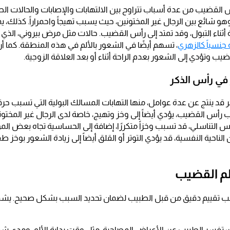
 القضيب من عدة أسباب تتراوح بين الالتهابات والإصابات والحالات الص
و شائع بين الرجال غير المختونين، حيث يسبب تهيجاً واحمراراً. كذلك،
ة أثناء التبول، وقد تمتد إلى رأس القضيب. حالات مثل مرض بيروني، الذ
جنسياً كالزهري
، تسهم أيضًا في الشعور بالألم في هذه المنطقة. كما أ
 وتؤدي إلى الشعور بعدم الراحة أثناء أو بعد العلاقة الزوجية.
في رأس الذكر
قد ينتج عن عدة عوامل، منها التهابات المسالك البولية التي تسبب حرقة و
رأس القضيب، يؤدي أيضاً إلى وخز وتهيج، خاصة لدى الرجال غير المخت
بس التناسلي، قد تسبب وخزاً متكررًا، إضافة إلى الحساسية تجاه بعض المو
ناحية النفسية، قد يؤدي التوتر أو القلق أيضاً إلى زيادة الشعور بوخز طفي
م القضيب
 تقييم دقيق من قبل الطبيب لضمان تحديد السبب بشكل صحيح. يش
يستفسر الطبيب عن الأعراض المصاحبة، مثل وقت بداية الألم، ومدى شدت