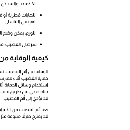
الكلاميديا والسيلان.
التهابات فطرية أو ف
الهربس التناسلي.
التورم: يمكن وضع الث
سرطان القضيب: قد يت
كيفية الوقاية من
للوقاية من ألم القضيب، ي
حماية القضيب أثناء ممارسة
استخدام وسائل الحماية أثن
حياة صحي عن طريق تجنب ال
قد تؤدي إلى ألم القضيب.
يعد ألم القضيب من الأعرا
قد يقترح طرقًا متنوعة مثل 