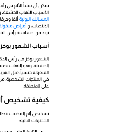
يمكن أن ينشأ الألم في رأس
الأسباب التهاب الحشفة، وه
المسالك البولية
ألمًا وحرق
الانتصاب، و
أمراض منقولة 
تزيد من حساسية رأس القضيب
أسباب الشعور بوخز 
الشعور بوخز في رأس الذكر 
الحشفة، وهو التهاب يصيب 
المنقولة جنسياً، مثل الهر
في المنتجات الشخصية. من ال
على المنطقة.
كيفية تشخيص أل
تشخيص ألم القضيب يتطلب
الخطوات التالية:
التاريخ الطبي حيث 