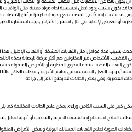
يكون ناتجًا عن الالتهابات مثل التهاب الحشفة أو التهاب الإحليل، والت
 قد يكون بسبب ردود فعل تحسسية تجاه مواد معينة، مثل الواقيات ا
ني قد يسبب انتفاخًا في القضيب مع وجود انحناء مؤلم أثناء الانتصاب. ف
طرية أو التعرض لإصابة. في حال استمرار الأعراض، يجب استشارة الطبي
دث بسبب عدة عوامل، مثل التهابات الحشفة أو التهاب الإحليل. هذا ا
رأس القضيب. الأشخاص غير المختونين هم أكثر عرضة للإصابة بهذه الالتهاب
كون التهاب القضيب نتيجة للعدوى الفطرية أو الأمراض المنقولة جنسياً 
ة أو ردود الفعل التحسسية في تفاقم الأعراض. يتطلب العلاج غالبًا ا
دات الفطرية، وفي بعض الحالات قد يحتاج الأمر إلى جراحة
ل كبير على السبب الكامن وراءه. يمكن علاج الحالات المختلفة كما يلي:
 يتطلب العلاج استخدام إبرة لتجفيف الدم من القضيب أو أدوية لتقليل تدف
ادات الحيوية لعلاج التهابات المسالك البولية وبعض الأمراض المنقولة