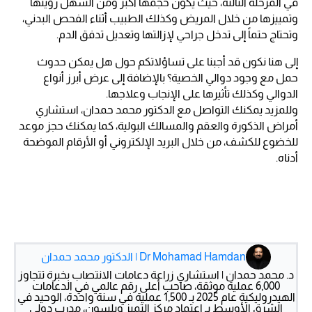
في المرحلة الثالثة، حيث يكون حجمها أكبر ومن السهل رؤيتها
وتمييزها من خلال المريض وكذلك الطبيب أثناء الفحص البدني،
وتحتاج حتماً إلى تدخل جراحي لإزالتها وتعديل تدفق الدم.
إلى هنا نكون قد أجبنا على تساؤلاتكم حول هل يمكن حدوث
حمل مع وجود دوالي الخصية؟ بالإضافة إلى عرض أبرز أنواع
الدوالي وكذلك تأثيرها على الإنجاب وعلاجها.
وللمزيد يمكنك التواصل مع الدكتور محمد حمدان، استشاري
أمراض الذكورة والعقم والمسالك البولية، كما يمكنك حجز موعد
للخضوع للكشف، من خلال البريد الإلكتروني أو الأرقام الموضحة
أدناه.
Dr Mohamad Hamdan | الدكتور محمد حمدان
د. محمد حمدان | استشاري زراعة دعامات الانتصاب بخبرة تتجاوز
6,000 عملية موثقة، صاحب أعلى رقم عالمي في الدعامات
الهيدروليكية عام 2025 بـ 1,500 عملية في سنة واحدة، الوحيد في
الشرق الأوسط بـ اعتماد مركز التميز ويلسون، مدرب دولي