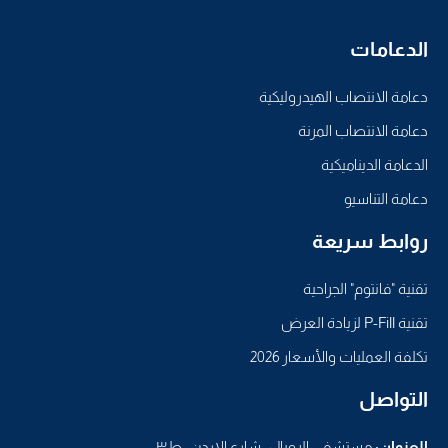
الدعامات
دعامة الانتصاب الهيدروليكية
دعامة الانتصاب المرنة
الدعامة الديناميكية
دعامة التناسيو
روابط سريعة
تقنية "فانتوم" الجراحية
تقنية P-Fill لزيادة العرض
تكلفة العمليات والأسعار 2026
التواصل
العنوان:
مستشفى الرويال- شارع الاردن -ط٣,