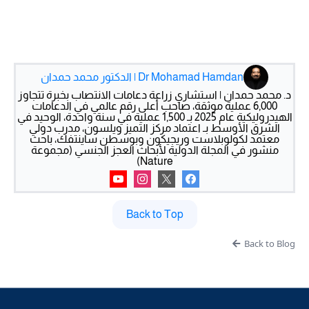
Dr Mohamad Hamdan | الدكتور محمد حمدان
د. محمد حمدان | استشاري زراعة دعامات الانتصاب بخبرة تتجاوز
6,000 عملية موثقة، صاحب أعلى رقم عالمي في الدعامات
الهيدروليكية عام 2025 بـ 1,500 عملية في سنة واحدة، الوحيد في
الشرق الأوسط بـ اعتماد مركز التميز ويلسون، مدرب دولي
معتمد لكولوبلاست وريجيكون وبوسطن ساينتفك، باحث
منشور في المجلة الدولية لأبحاث العجز الجنسي (مجموعة
Nature)
Back to Top
Back to Blog