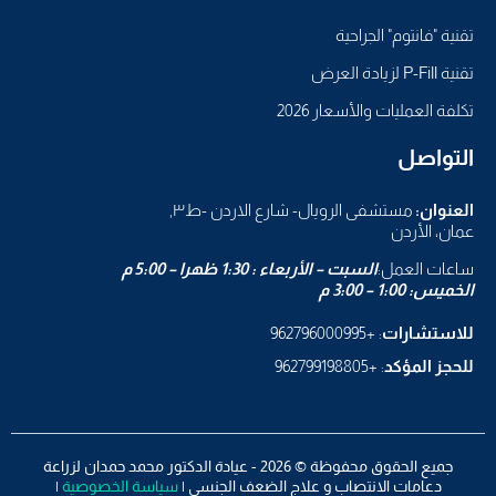
تقنية "فانتوم" الجراحية
تقنية P-Fill لزيادة العرض
تكلفة العمليات والأسعار 2026
التواصل
العنوان:
مستشفى الرويال- شارع الاردن -ط٣,
عمان، الأردن
ساعات العمل:
السبت – الأربعاء : 1:30 ظهرا – 5:00 م
الخميس: 1:00 – 3:00 م
للاستشارات
: +962796000995
للحجز المؤكد
: +962799198805
جميع الحقوق محفوظة © 2026 - عيادة الدكتور محمد حمدان لزراعة
دعامات الانتصاب و علاج الضعف الجنسي |
سياسة الخصوصية
|