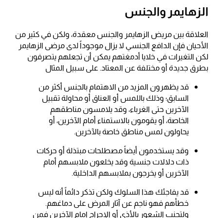
الزهايمر والجنس
العلاقة بين مريض الزهايمر والجنس معقدة، ولكن في كثير من
الأحيان فإن الدافع الجنسي لا يزال موجوداً لدى مرضى الزهايمر
لكن التغيرات في خلايا أدمغتهم يمكن أن تجعلهم يتصرفون
بطرق جديدة أو مختلفة عن المعتاد. على سبيل المثال
قد يظهرون المزيد من الاهتمام بالجنس أكثر من
السابق؛ وذلك باللمس أو العناق أو محاولة تقبيل
الآخرين حتى الغرباء، وقد يلامسون مناطقهم
الخاصة، أو يقومون بالاستمناء أمام الآخرين، أو
يحاولون لمس مناطق خاصة بالآخرين.
وقد يستخدمون أيضاً مصطلحات مبتذلة أو حركات
ذات دلالات جنسية وقد يخلعون ملابسهم أمام
الآخرين أو يخرجون بملابسهم الداخلية.
قد يفاجئك هذا السلوك ولكن تذكر دائماً أنه ليس
خطأهم فهو ناجم عن آثار المرض على دماغهم.
ولتجنب الشعور بالأذى أو الإحراج امام الآخرين فمن