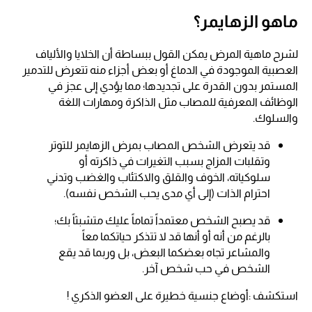
ماهو الزهايمر؟
لشرح ماهية المرض يمكن القول ببساطة أن الخلايا والألياف
العصبية الموجودة في الدماغ أو بعض أجزاء منه تتعرض للتدمير
المستمر بدون القدرة على تجديدها؛ مما يؤدي إلى عجز في
الوظائف المعرفية للمصاب مثل الذاكرة ومهارات اللغة
والسلوك.
قد يتعرض الشخص المصاب بمرض الزهايمر للتوتر
وتقلبات المزاج بسبب التغيرات في ذاكرته أو
سلوكياته، الخوف والقلق والاكتئاب والغضب وتدني
احترام الذات (إلى أي مدى يحب الشخص نفسه).
قد يصبح الشخص معتمداً تماماً عليك متشبثاً بك؛
بالرغم من أنه أو أنها قد لا تتذكر حياتكما معاً
والمشاعر تجاه بعضكما البعض، بل وربما قد يقع
الشخص في حب شخص آخر.
استكشف :أوضاع جنسية خطيرة على العضو الذكري !