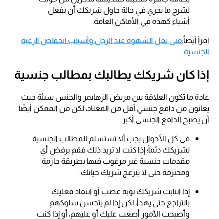
لشرح ما يجري في حالة حاول شريكك أن يفعل
أشياء كهذه في الأماكن العامة.
اقرأ أيضاً:
متى تقل الشهوة عند الرجل وأسباب انخفاض الرغبة
الجنسية
إذا كان شريكك يطالبك بمطالب جنسية
عادة ما تكون العلاقة بين مريض الزهايمر والجنس سيئة حيث
يعانون من دافع جنسي أقل من المعتاد، لكن من الممكن أيضًا
أن يصبح الدافع الجنسي أكبر.
في كل الأحوال يجب ألا تستسلم للمطالب الجنسية
لشريكك دئماً؛ إذا كنت لا تريد ذلك فقم برفض أي
مقدمات جنسية غير مرغوب فيها بطريقة حازمة
ومحترمة حتى لا ينزعج شريك حياتك.
إذا انتابت شريكك نوبة غضب أو انتقاد فعليك
بالتراجع حتى يهدأ، لكن إذا لم يتحسن سلوكهم
وأصبحت الأمور أصعب عليك أو عليهم، أو إذا كنت