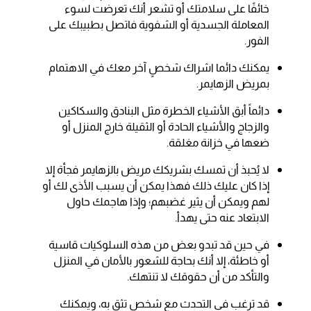
خائفًا على سلامتك أو تشعر أنك تعرضت لسوء
المعاملة الجسدية أو الشفوية فاتصل بطبيبك على
الفور.
يمكنك دائما اشراك شخصٍ آخر معك في الاهتمام
بمريض الزهايمر.
دائماً أبق الأشياء الخطرة مثل البنادق والسكاكين
والزجاج والأشياء الحادة أو الثقيلة خارج المنزل أو
ضعها في خزانة مغلقة.
لا يُحبذ أن تمسك بشريكك مريض بالزهايمر فجأة إلا
إذا كان عليك ذلك فهذا يمكن أن يسبب الأذى لك أو
لهم ويمكن أن يثير غضبهم؛ وإذا هاجمك حاول
الابتعاد عنه حتى يهدأ.
في حين قد تبدو بعض من هذه السلوكيات قاسية
أو خاطئة، إلا أنك بحاجة للشعور بالأمان في المنزل
والتأكد من أن حقوقك لا تنتهك.
قد ترغب في التحدث مع شخص تثق به، ويمكنك