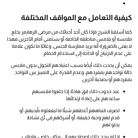
كيفية التعامل مع المواقف المختلفة
كما أسلفنا الشرح فإذا كان أحد أحبائك من مرضى الزهايمر يخلع
ملابسه أو يلامس مناطقه الخاصة أو يستمني أمام الآخرين فهذا
لا يعني بالضرورة أنه يريد ممارسة الجنس. وغالبًا ما تكون علامة
على عدم الارتياح أو الحاجة إلى استخدام الحمام.
يمكن أن يحدث ذلك أيضًا بسبب اعتيادهم التجول بدون ملابس
حالة تواجدهم بمفردهم، وعدم القدرة على التمييز بين التواجد
بمفردهم أو بصحبة آخرين.
عند حدوث ذلك ابق هادئا، إذا خلعوا ملابسهم
ساعدهم على إعادة ارتدائها.
لصرف انتباههم أعطهم شيئًا ما ليفعلوه بأيديهم، أو
قدم لهم وجبة خفيفة، أو أشركهم في أي نشاط
يحلو لهم.
إذا لم ينجح ذلك اصطحبهم إلى مكان خاص، واطلب