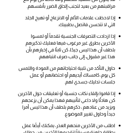
مراقبتهم من بعيد لتجنب إلحاق الضرر بأنفسهم.
إذا لاحظت علامات الألم أو الانزعاج أو تهيج الجلد
التي لا تتحسن فاتصل بطبيبك.
إذا ازدادت التصرفات الجنسية تقدماً أو لمسوا
الآخرين بطرق غير مرغوب فيها فعليك تذكيرهم
بلطف أن هذا ليس جيدًا، كن ثابتًا في إخبارهم بأن
هذا غير مقبول، إلى جانب صرف انتباههم.
حاول التأكد من تلبية احتياجاتهم من المودة واللمس
كل يوم، كامساك أيديهم أو احتضانهم أو عمل
جلسات تدليك جسدي لهم.
إذا قاموا بإلقاء نكات جنسية أو تعليقات حول الآخرين
كن هادئًا ولا داعي لتأنيبهم فهذا يمكن أن يزعجهم
ويزيد من عنادهم ، ذكرهم بلطف أن هذا ليس أمرا
جيداً وحاول تغيير الموضوع.
اطلب من الآخرين منحهم العذر، يمكنك أيضًا عمل
بطاقة جاهزة مسبقاً لتقديمها للآخرين من حولك