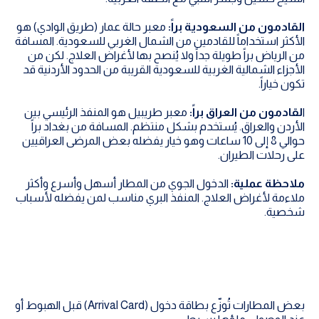
القادمون من السعودية براً:
معبر حالة عمار (طريق الوادي) هو
الأكثر استخداماً للقادمين من الشمال الغربي للسعودية. المسافة
من الرياض براً طويلة جداً ولا يُنصح بها لأغراض العلاج. لكن من
الأجزاء الشمالية الغربية للسعودية القريبة من الحدود الأردنية قد
تكون خياراً.
ا
لقادمون من العراق براً:
معبر طريبيل هو المنفذ الرئيسي بين
الأردن والعراق. يُستخدم بشكل منتظم. المسافة من بغداد براً
حوالي 8 إلى 10 ساعات وهو خيار يفضله بعض المرضى العراقيين
على رحلات الطيران.
ملاحظة عملية:
الدخول الجوي من المطار أسهل وأسرع وأكثر
ملاءمة لأغراض العلاج. المنفذ البري مناسب لمن يفضله لأسباب
شخصية.
بعض المطارات تُوزّع بطاقة دخول (Arrival Card) قبل الهبوط أو