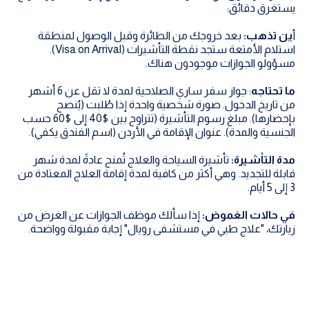
يستغرق دقائق:
أ
ين تذهب:
بعد خروجك من الطائرة وقبل الوصول لمنطقة
استلام الأمتعة ستجد نقطة التأشيرات (Visa on Arrival).
مسؤولو الجوازات موجودون هناك.
ما تحتاجه
: جواز سفر ساري الصلاحية لمدة لا تقل عن 6 أشهر
من تاريخ الدخول. صورة شخصية واحدة إذا طُلبت (يُنصح
بإحضارها). مبلغ رسوم التأشيرة (تتراوح بين $40 إلى $60 حسب
الجنسية والمدة). عنوان الإقامة في الأردن (اسم الفندق يكفي).
مدة التأشيرة:
تأشيرة السياحة والعلاج تُمنح عادةً لمدة شهر
قابلة للتجديد. وهي أكثر من كافية لمدة إقامة العلاج المعتادة من
3 إلى 5 أيام.
في حالات الغموض:
إذا سألك موظف الجوازات عن الغرض من
زيارتك، "علاج طبي في مستشفى رويال" إجابة مقبولة وواضحة.