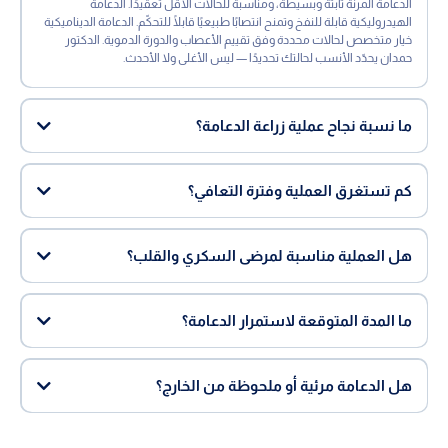
الدعامة المرنة ثابتة وبسيطة، ومناسبة للحالات الأقل تعقيدًا. الدعامة
الهيدروليكية قابلة للنفخ وتمنح انتصابًا طبيعيًا قابلًا للتحكّم. الدعامة الديناميكية
خيار متخصص لحالات محددة وفق تقييم الأعصاب والدورة الدموية. الدكتور
حمدان يحدّد الأنسب لحالتك تحديدًا — ليس الأغلى ولا الأحدث.
ما نسبة نجاح عملية زراعة الدعامة؟
كم تستغرق العملية وفترة التعافي؟
هل العملية مناسبة لمرضى السكري والقلب؟
ما المدة المتوقعة لاستمرار الدعامة؟
هل الدعامة مرئية أو ملحوظة من الخارج؟