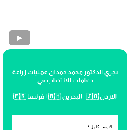
يجري الدكتور محمد حمدان عمليات زراعة
دعامات الانتصاب في
الاردن 🇯🇴 | البحرين 🇧🇭 | فرنسا 🇫🇷
الاسم الكامل
*