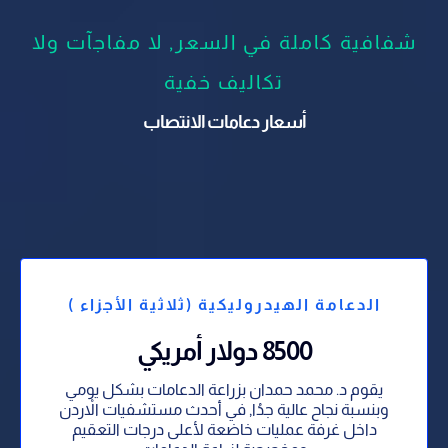
شفافية كاملة في السعر, لا مفاجآت ولا
تكاليف خفية
أسعار دعامات الانتصاب
الدعامة الهيدروليكية (ثلاثية الأجزاء )
8500 دولار أمريكي
يقوم د. محمد حمدان بزراعة الدعامات بشكل يومي
وبنسبة نجاح عالية جدُا, في أحدث مستشفيات الاْردن
داخل غرفة عمليات خاضعة لأعلى درجات التعقيم