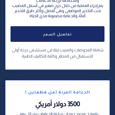
ومخصصة لزراعة الدعامات
يتم إجراء العملية من خلال جرح صغير في أسفل القضيب
تحت التخدير الموضعي وهي أفضل وأكثر طرق التخدير
أمانًا، والدعامة مضمونة مدى الحياة
تفاصيل السعر
شاملة الفحوصات والمبيت ليلة في مستشفى درجة أولى
⁠الاستقبال من المطار وكافة التكاليف الطبية
الدعامة المرنة (من قطعتين )
3500 دولار أمريكي
يقوم د. محمد حمدان بزراعة الدعامات بشكل يومي