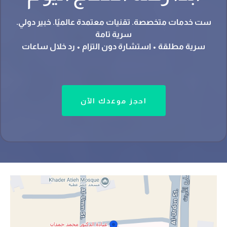
ست خدمات متخصصة. تقنيات معتمدة عالميًا. خبير دولي.
سرية تامة
سرية مطلقة • استشارة دون التزام • رد خلال ساعات
احجز موعدك الآن