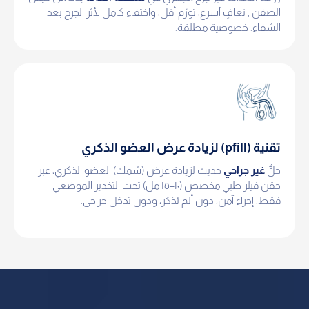
الصفن , تعافٍ أسرع، تورّم أقل، واختفاء كامل لأثر الجرح بعد
الشفاء. خصوصية مطلقة.
تقنية (pfill) لزيادة عرض العضو الذكري
حلٌّ
غير جراحي
حديث لزيادة عرض (سُمك) العضو الذكري، عبر
حقن فيلر طبي مخصص (١٠–١٥ مل) تحت التخدير الموضعي
فقط. إجراء آمن، دون ألم يُذكر، ودون تدخل جراحي.