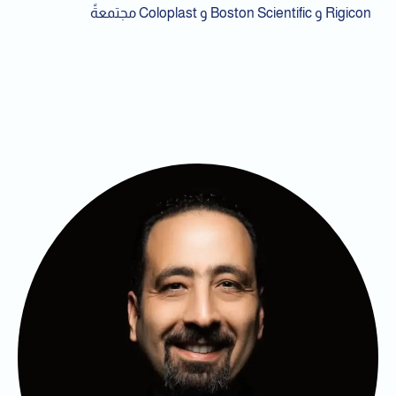
Rigicon و Boston Scientific و Coloplast مجتمعةً