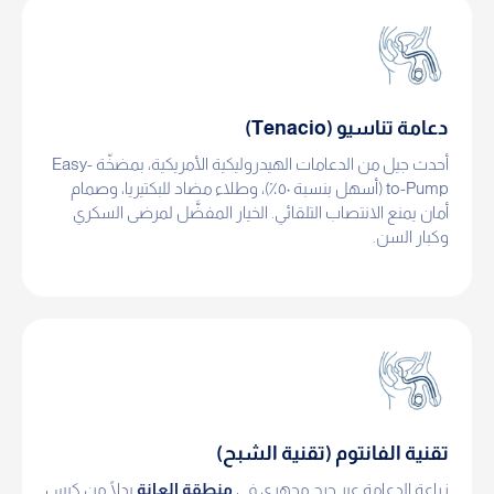
دعامة تناسيو (Tenacio)
أحدث جيل من الدعامات الهيدروليكية الأمريكية، بمضخّة Easy-
to-Pump (أسهل بنسبة ٥٠٪)، وطلاء مضاد للبكتيريا، وصمام
أمان يمنع الانتصاب التلقائي. الخيار المفضَّل لمرضى السكري
وكبار السن.
تقنية الفانتوم (تقنية الشبح)
زراعة الدعامة عبر جرح مجهري في
منطقة العانة
بدلًا من كيس